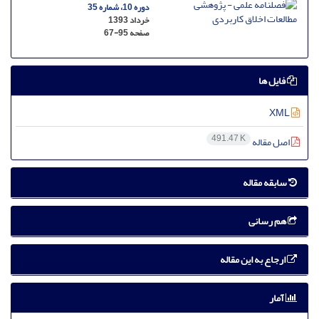
دوره 10، شماره 35
خرداد 1393
صفحه
67-95
فایل ها
XML
491.47 K
اصل مقاله
سابقه مقاله
هم رسانی
ارجاع به این مقاله
آمار