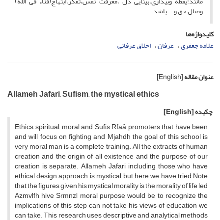
مانند:یقظه وبیداری،بینایی دل ،معرفت نفس،تفکر،ابتهاج(فناء فی الله)
وصال حق و... باشد.
کلیدواژه‌ها
علامه جعفری
عرفان
اخلاق عرفانی
عنوان مقاله
[English]
Allameh Jafari, Sufism, the mystical ethics
چکیده
[English]
Ethics, spiritual, moral and Sufis Rfaâ promoters that have been
and will focus on fighting and Mjahdh the goal of this school is
very moral man is a complete training. All the extracts of human
creation and the origin of all existence and the purpose of our
creation is separate. Allameh Jafari, including those who have
ethical design approach is mystical, but here we have tried Note
that the figures given his mystical morality is the morality of life led
Azmvlfh hive Srmnzl moral purpose would be to recognize the
implications of this step can not take his views of education we
can take. This research uses descriptive and analytical methods