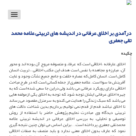
Toggle
vigation
درآمدی بر اخلاق عرفانی در اندیشه های تربیتی علامه محمد
تقی جعفری
چکیده
اخلاق عارفانه ،اخلاقی است که عرفاء و متصوفه مروج آن بوده اند و محور
آن، مبارزه و مجاهده با نفس است هدف این مکتب اخلاقی ، تربیت انسان
کامل است. انسان کامل که عصاره خلقت و جامع جمیع نشآت وجود و غایت
آفرینش ما سوا است. علامه جعفری از جمله کسانی است که در طرح مباحث
اخلاقی دارای رویکرد عرفانی می باشد ولی دراین جا سعی شده است که به
چهره اخلاق عرفانی ایشان توجه شود که توجه به اخلاق یکی ازمولفه هایی
می باشد که سبک زندگی را هدایت می کندو به سرمنزل مقصود می رساند
تا اخلاق نباشد قدم از قدم نمی توانیم برداریم بدین شناخت دلالت های
تربیتی دیدگاه وی مبادرت نماییم.پژوهش حاضر با استفاده از روش
توصیفی و تحلیلی، به بررسی اخلاق عرفانی در اندیشه تربیتی علامه
محمدتقی جعفری پرداخته است. . براین اساس می توان چنین نتیجه گیری
نمود که عارف بدون اخلاق معنی ندارد و باید متصف به صفات اخلاقی