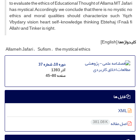
to evaluate the ethics of Educational Thought of Allama MT Jafari
has mystical.Accordingly, we conclude that there is no mystic, no
ethics and moral qualities should characterize such Yqzh
Vbydary, vision, heart, self-knowledge, thinking, Ebtehaj (Fnaâ fi
Allah) and Tinker is right.
کلیدواژه‌ها
[English]
Allameh Jafari
Sufism
the mystical ethics
دوره 10، شماره 37
آذر 1393
صفحه
45-80
فایل ها
XML
381.08 K
اصل مقاله