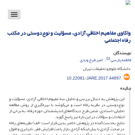
Toggle
vigation
واکاوی مفاهیم اخلاقیِ آزادی، مسؤلیت و نوع‌دوستی در مکتب
رفاه اجتماعی
نویسندگان
فاطمه پارسی
امیر فرخ وندی
دانشگاه علوم و تحقیقات تهران
10.22081/JARE.2017.44897.
چکیده
این پژوهش به دنبال بررسی و تحلیلِ سه مفهوم اخلاقیِ آزادی، مسؤلیّت و
نوع‌دوستی در نظریهٔ رفاه است و می‌کوشد با بهره‌گیری از روش مطالعهٔ
تحلیلی-اسنادی، ضمن طرح دیدگاه‌های اندیشمندان حوزهٔ رفاه، به برخی از
انتقادات و سؤالات در این باره نیز پاسخ گوید.
نتایج به‌دست‌آمده در پژوهش حاضر بدین قرار است: الف) نظریه‌های رفاه
در مبحث آزادی با بیان اینکه آزادیِ بازار باعث افزایش فقر، نابرابری و افول
اخلاقی خواهد شد و با تأکید ویژه بر مقولهٔ برابری، دولت‌ها و نظام‌های رفاهی