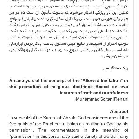
اکرم 9به‌سوی خداوند، از دو صفت «حق» و «صدق» برخوردار بوده است. با
تحلیل این دو ویژگی آشکار می‌شود که دعوت مأذون آن است که در هر
چهار رکن خویش حق باشد، برپایۀ دلیل شکل بگیرد (صدق اثباتی)، با واقع
مطابقت داشته باشد (صدق فعلی) و داعی نیز بدان باور و التزام داشته
باشد (صدق فاعلی). پس هر دعوتی که هر سه گونه صدق را داشته باشد،
از سوی خداوند «دعوت مأذون» است. بنابراین، قید اِذن در دعوت به خدا،
موجب احتراز از آسیب‌های تبلیغ دینی همچون بدعت‌، به‌کاربردن ابزارهای
نامناسب، سخن‌گفتن بی‌دلیل، دروغ‌پردازی و دعوت دیگران و واگذاردن
خویشتن می‌شود.
چکیده انگلیسی
An analysis of the concept of the "Allowed Invitation" in
the promotion of religious doctrines Based on two
features of truth and truthfulness
Muhammad Soltani Renani*
Abstract
In verse 46 of the Suran “al-Ahzab” God consideres one of the
five goals of the Prophet's mission as "calling to God by his
permission". The commentators in the meaning of
"permission" in this verse have said a variety of words; many