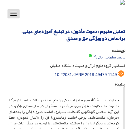
Toggle
vigation
تحلیل مفهوم «دعوت مأذون» در تبلیغ آموزه‌های دینی،
براساس دو ویژگی حق و صدق
نویسنده
محمد سلطانی رنانی
استادیار گروه علوم قرآن و حدیث دانشگاه اصفهان
10.22081/JARE.2018.49479.1149
چکیده
خداوند در آیۀ 46 سورۀ احزاب، یکی از پنج هدف رسالت پیامبر اکرم9را
«دعوت به خداوند به اِذن وی» می‌شمرد. مفسّران در بیان معنای «اِذن» در
این آیه سخنان گونا‌گونی گفته‌اند. بسیاری (مانند طبری) اِذن را به‌معنای
«فرمان» دانسته‌اند. برخی (مانند زمخشری) آن را «آسان نمودن» معنا
کرده‌اند و دیگران اِذن را «بعثت» دانسته‌اند. با توجه به دیگر آیات قرآن
کریم و اوصاف پیامبر اکرم9در نهج‌البلاغه، معلوم می‌شود که دعوت پیامبر