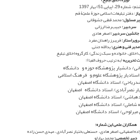
29، (پیاپی 51) بهار 1397
از
: دفتر تبلیغات اسلامی حوزۀ علمیّۀ قم
ر مسئول:
محمد قطبی جشوقانی
سردبیر:
حبیب‌رضا ارزانی
جانشین سردبیر:
اصغر هادی
ویراستار:
فریبرز راهدان مفرد
مدیر فنی و هنری:
یدالله جنتی
 اخلاق، خانواده و سبک زندگی/ کارگروه اخلاق تبلیغ
 تحریریه
(به ترتیب حروف الفبا):
نی/ دانشیار پژوهشگاه حوزه و دانشگاه
 استادیار پژوهشگاه علوم و فرهنگ اسلامی
شدریاحی/ استاد دانشگاه اصفهان
ار نصرآبادی/ استاد دانشگاه اصفهان
هباشی/ استاد دانشگاه اصفهان
 شاملی/ استاد دانشگاه اصفهان
میرلوحی/ استاد دانشگاه اصفهان
همکاران علمی این شماره:
ه اصفهانی، اصغر هادی، حسنعلی بختیار نصرآبادی ، مهدی حسن زاده
دبیر تخصصی:
محمد بهارلو