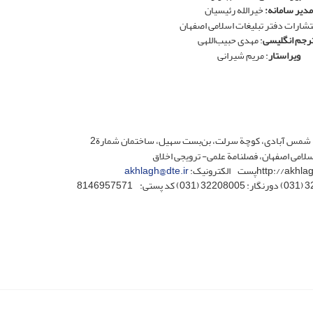
مدیر سامانه:
خیرالله رئیسیان
تشارات دفتر تبلیغات اسلامی اصفهان
رجم انگلیسی
: مهدی حبیب‌اللهی
ویراستار
: مریم شیرانی
له شمس آبادی، کوچة سرلت، بن‌بست سهیل، ساختمان شمارة2
سلامی اصفهان، فصلنامة علمی- ترویجی اخلاق
akhlagh@dte.ir