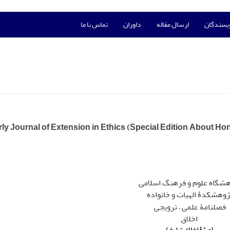
ویسندگان
ارسال مقاله
داوران
تماس با ما
ly Journal of Extension in Ethics (Special Edition About Ho
شگاه علوم و فرهنگ اسلامی
ژوهشکدۀ الهیات و خانواده
فصلنامۀ علمی – ترویجی
اخلاق
(ویژۀ اخلاق تبلیغ)