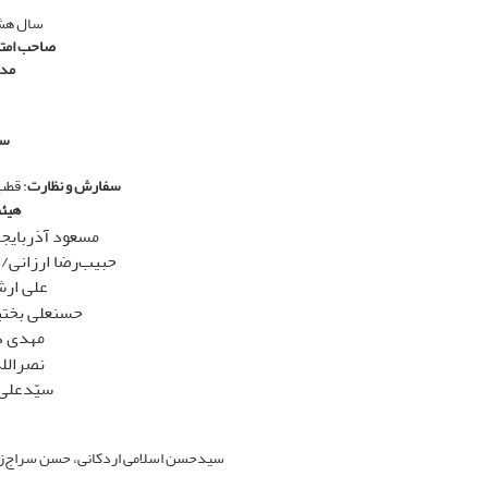
سال هشتم/ شماره 
صاحب امتی
مدی
سر
سفارش و نظارت
: قطب
هیئت
مسعود آذربایجا
حبیب‌رضا ارزانی/
علی‌ ار
حسنعلی بختی
مهدی د
نصرالله
سیّدعلی 
سیدحسن اسلامی اردکانی، حسن سراج‌زاد