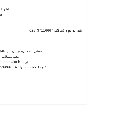
نشر:
ان
مت
تلفن توزیع و اشتراک:
37116667-025
نشانی: اصفهان، خیابان آیت‌ال
دفتر تبلیغات ا
تارنما: http://akhlagh.morsalat.irپست الکترونیک:
تلفن: (7651 داخلی) 4 ـ 32208001 (031) دورنگار: 32208005 (031) کد پستی: 8146957571