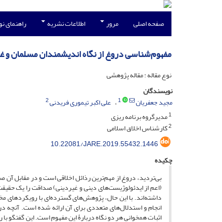
صفحه اصلی
مرور
اطلاعات نشریه
راهنمای ن
مفهوم‌شناسی دروغ از نگاه اندیشمندان مسلمان و غرب
نوع مقاله : مقاله پژوهشی
نویسندگان
2
1
مجید جعفریان
علی اکبر تیموری فریدنی
1
مدیرگروه برنامه ریزی
2
کارشناس اخلاق اسلامی
10.22081/JARE.2019.55432.1446
چکیده
بی‌تردید، دروغ از مهم‌ترین رذائل اخلاقی است و در مقابل آن
(اعم از ایدئولوژیست‌های دینی و غیردینی) صداقت را یک حقیقت 
داشته‌اند. با این حال، پژوهش‌های گسترده‌ای با رویکردهای م
انجام و استدلال‌های متعددی برای آن ارائه شده است. آنچه در
اثبات همخوانی هر دو نگاه دربارۀ این مفهوم است. این گفتگو با