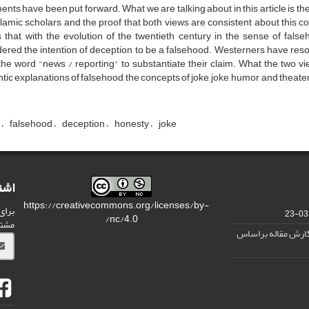
nts have been put forward. What we are talking about in this article is th
lamic scholars and the proof that both views are consistent about this c
 that, with the evolution of the twentieth century in the sense of fal
ered the intention of deception to be a falsehood. Westerners have reso
he word "news / reporting" to substantiate their claim. What the two v
ic explanations of falsehood, the concepts of joke, joke, humor, and theater
t
falsehood
deception
honesty
joke
اشت
https://creativecommons.org/licenses/by-
برای
nc/4.0/
مشت
نگارش مقاله براساس