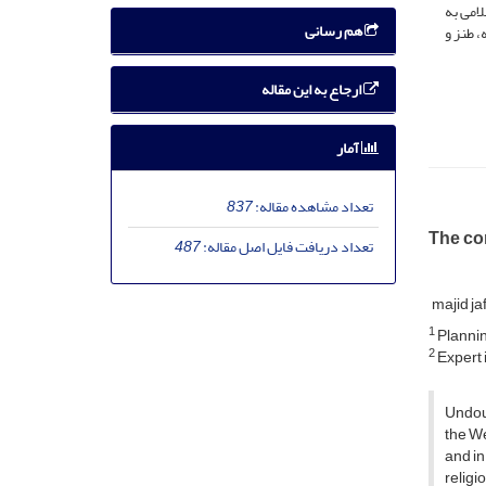
امی به
هم رسانی
، طنز و
ارجاع به این مقاله
آمار
تعداد مشاهده مقاله:
837
The con
تعداد دریافت فایل اصل مقاله:
487
majid ja
1
Planni
2
Expert i
Undoub
the We
and in
relig