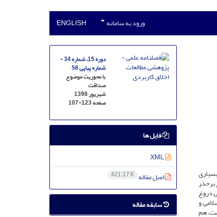
ورود به سامانه
ENGLISH
دوره 15، شماره 34 -
شماره پیاپی 56
با محوریت موضوع
صداقت
شهریور 1398
صفحه
107-123
فایل ها
XML
بسیاری
421.17 K
اصل مقاله
 برحذر
ی دروغ
لامی و
سابقه مقاله
ست، هم