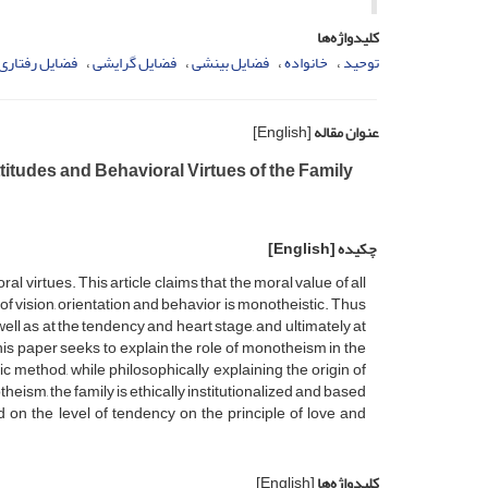
کلیدواژه‌ها
توحید
خانواده
فضایل بینشی
فضایل گرایشی
فضایل رفتاری
عنوان مقاله
[English]
titudes and Behavioral Virtues of the Family
چکیده
[English]
al virtues. This article claims that the moral value of all
of vision, orientation and behavior is monotheistic. Thus
ell as at the tendency and heart stage, and ultimately at
s paper seeks to explain the role of monotheism in the
tic method, while philosophically explaining the origin of
heism, the family is ethically institutionalized and based
d on the level of tendency on the principle of love and
کلیدواژه‌ها
[English]