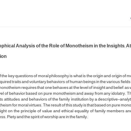
phical Analysis of the Role of Monotheism in the Insights, At
tion
 the key questions of moral philosophy is what is the origin and origin of mor
quired traits and voluntary behaviors of human beings in the various fields 
onotheism requires that one behaves at the level of insight and belief, as w
vel of behavior based on pure monotheism and away from any idolatry. Thi
ts, attitudes, and behaviors of the family institution by a descriptive-analy
eism for moral virtues. The result of this study is that based on pure monot
ight on the principle of value and ethical equality of family members an
ss. Piety and the spirit of worship are in the family.