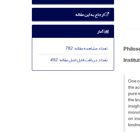
ارجاع به این مقاله
آمار
تعداد مشاهده مقاله:
782
Philoso
تعداد دریافت فایل اصل مقاله:
492
Institu
One of
the ac
pure m
the le
insigh
monoth
on ins
kindne