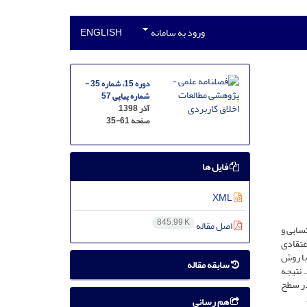
ورود به سامانه
ENGLISH
دوره 15، شماره 35 -
شماره پیاپی 57
آذر 1398
صفحه
35-61
فایل ها
XML
845.99 K
اصل مقاله
سابی و
عتقادی
با روش
سابقه مقاله
 نتیجه
در سطح
هم رسانی