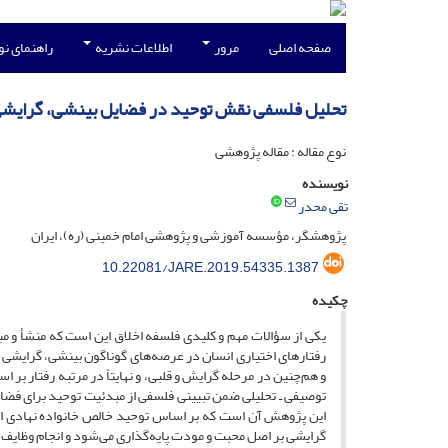
صفحه اصلی
مرور
اطلاعات نشریه
راهنمای ن
تحلیل فلسفی نقش توحید در فضایل بینشی، گرایشی و
نوع مقاله : مقاله پژوهشی
نویسنده
تقی محدر
پژوهشگر، مؤسسه آموزشی و پژوهشی امام خمینی (ره)، ایران
10.22081/JARE.2019.54335.1387
چکیده
یکی از سؤالات مهم و کلیدی فلسفه اخلاق این است که منشأ و م
رفتارهای اختیاری انسان در عرصه‌های گوناگون بینشی، گرایشی 
و هم‌چنین در مرحله گرایش و قلبی، و نهایتاً در مرتبه رفتار 
توصیفی ـ تحلیلی ضمن تبیینی فلسفی از مبدئیت توحید برای فضایل
این پژوهش آن است که بر اساس توحید خالص خانواده نهادی اخل
گرایشی بر اصل محبت و مودت پایه‌گذاری می‌شود و انجام وظایف اخ