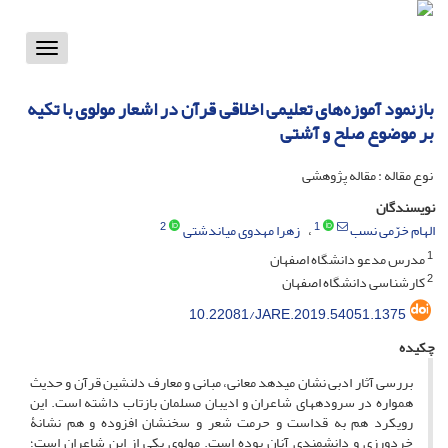
Toggle
vigation
بازنمود آموزه‌های تعلیمی اخلاقی قرآن در اشعار مولوی با تکیه
‌بر موضوع صلح و آشتی
نوع مقاله : مقاله پژوهشی
نویسندگان
2
1
الهام خرّمی نسب
زهرا مهدوی میاندشتی
1
مدرس مدعو دانشگاه اصفهان
2
کارشناسی دانشگاه اصفهان
10.22081/JARE.2019.54051.1375
چکیده
بررسی آثار ادبی نشان می­دهد معانی، مبانی و معارف دلنشین قرآن و حدیث
همواره در سروده­های شاعران و ادیبان مسلمان بازتاب داشته است. این
رویکرد هم به قداست و حرمت شعر و سخنشان افزوده و هم نشانۀ
خردورزی و دانشمندی آنان بوده است. مولوی یکی از این شاعران است؛