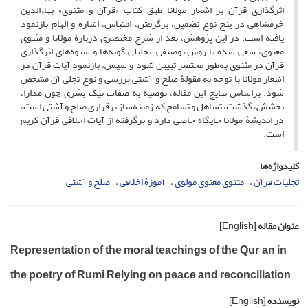
اثرگذاری قرآن بر اشعار مولانا طبق کتاب «قرآن و مثنوی» بهاءالدین
خرمشاهی در پنج نوع تضمین، برگرفتن، اقتباس، اشاره و الهام بازنمود
یافته است. در این پژوهش، بعد از شرح مختصری دربارۀ مولانا و مثنوی
معنوی، سعی شده با روش توصیفی-تحلیلی گونه‌ها و شیوه‌های اثرگذاری
قرآن در مثنوی به‌طور مختصر تبیین شود و سپس، بازنمود آیات قرآن در
اشعار مولانا با توجه به مقولۀ صلح و آشتی بررسی و نوع تجلی آن مشخص
شود. براساس نتایج این مقاله، توصیه به صفات نیک بشری چون مدارا،
بخشش، گذشت، تساهل و تسامح که زمینه‌ساز برقراری صلح و آشتی است،
در اندیشۀ مولانا جایگاه خاصی دارد و برگرفته از آیات اخلاقی قرآن کریم
است.
کلیدواژه‌ها
تجلیات قرآن
مثنوی معنوی مولوی
آموزۀ اخلاقی
صلح و آشتی
عنوان مقاله
[English]
Representation of the moral teachings of the Qur'an in
the poetry of Rumi Relying on peace and reconciliation
نویسنده
[English]