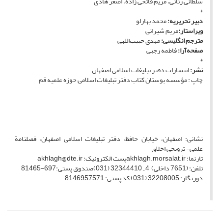
سلطانی رنانی، مریم فاتحی زاده، اصغر هادی
*
دبیر تحریریه:
محمد بهارلو
ویراستار:
مریم شیرانی
مترجم انگلیسی:
مهدی حبیب‌اللهی
صفحه‌آرا:
فاطمه رجبی
*
نشر:
انتشارات دفتر تبلیغات اسلامی اصفهان
چاپ : مؤسسه بوستان کتاب دفتر تبلیغات اسلامی حوزه علمیه قم
نشانی: اصفهان، خیابان حافظ، دفتر تبلیغات اسلامی اصفهان، فصلنامة
علمی- ترویجی اخلاق
تارنما: akhlagh.morsalat.irپست الکترونیک: akhlagh@dte.ir
تلفن: (7651 داخلی) 4 ـ 32344410 (031)صندوق پستی:697-81465
دورنگار: 32208005 (031) کد پستی: 8146957571