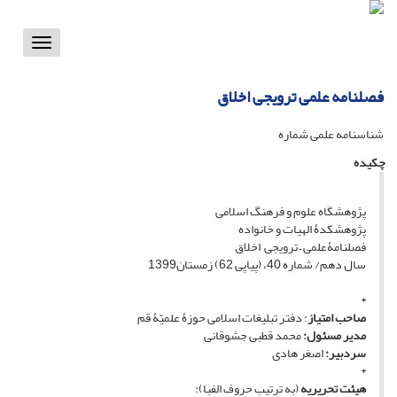
Toggle
vigation
فصلنامه علمی ترویجی اخلاق
شناسنامه علمی شماره
چکیده
پژوهشگاه علوم و فرهنگ اسلامی
پژوهشکدۀ الهیات و خانواده
فصلنامۀعلمی – ترویجی اخلاق
سال دهم/ شماره 40، (پیاپی 62) زمستان1399
*
صاحب امتیاز
: دفتر تبلیغات اسلامی حوزۀ علمیّۀ قم
مدیر مسئول:
محمد قطبی جشوقانی
سردبیر:
اصغر هادی
*
هیئت تحریریه
(به ترتیب حروف الفبا):