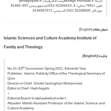
تارنما: akhlagh.morsalat.irپست الکترونیک: akhlagh@dte.ir
تلفن: (7651 داخلی) 4 ـ 32344410 (031)صندوق پستی:697-81465
دورنگار: 32208005 (031) کد پستی: 8146957571
عنوان مقاله
[English]
Islamic Sciences and Culture Academy Institute of
Family and Theology
چکیده
[English]
th
No.41 (63
Successive) Spring 2021 /Eleventh Year
Publisher: Islamic Publicity Office of the Theological Seminary of
Qom
Director in Chief: Ghotbi Jashoghani, Mohammad
Editor in Chief: Hadi, Asgahr
*
Editorial Board (in alphaabetical order):
Alizadeh, Mahdi/Assistant Professor of the Islamic Science and
Culture Academy