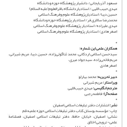
مسعود آذربایجانی/ دانشیار پژوهشگاه حوزه ودانشگاه
مهدی حبیب اللهی / استادیاردانشگاه باقرالعلوم(علیه السلام)
حسین دیبا/ استادیارپژوهشگاه علوم وفرهنگ اسلامی
محمدرضا سالاری فر/ استادیار پژوهشگاه حوزه ودانشگاه
مهدی علیزاده/ استادیار پژوهشگاه علوم وفرهنگ اسلامی
اصغر هادی/ استادیار پژوهشگاه علوم وفرهنگ اسلامی
*
همکاران علمی این شماره:
سیدحسن اسلامی اردکانی، محمد ثناگوئی‌زاده، حسین دیبا، مریم شیرانی،
مریم فاتحی‌زاده، سیدجواد میری،
اصغر هادی
*
دبیر تحریریه:
محمد بهارلو
ویراستار:
مریم شیرانی
مترجم انگلیسی:
مهدی حبیب‌اللهی
صفحه‌آرا:
فاطمه رجبی
*
نشر:
انتشارات دفتر تبلیغات اسلامی اصفهان
چاپ : مؤسسه بوستان کتاب دفتر تبلیغات اسلامی حوزه علمیه قم
نشانی: اصفهان، خیابان حافظ، دفتر تبلیغات اسلامی اصفهان، فصلنامة
علمی- ترویجی اخلاق