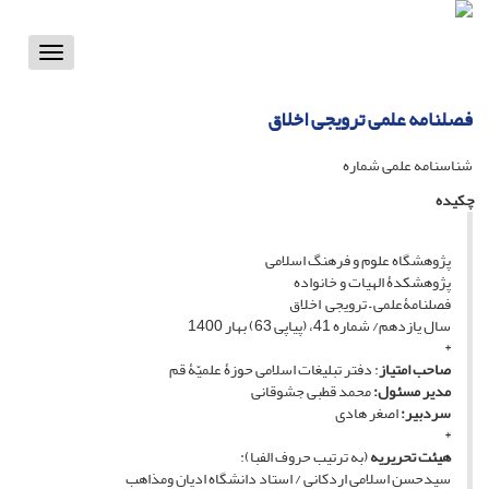
Toggle
vigation
فصلنامه علمی ترویجی اخلاق
شناسنامه علمی شماره
چکیده
پژوهشگاه علوم و فرهنگ اسلامی
پژوهشکدۀ الهیات و خانواده
فصلنامۀعلمی – ترویجی اخلاق
سال یازدهم/ شماره 41، (پیاپی 63) بهار 1400
*
صاحب امتیاز
: دفتر تبلیغات اسلامی حوزۀ علمیّۀ قم
مدیر مسئول:
محمد قطبی جشوقانی
سردبیر:
اصغر هادی
*
هیئت تحریریه
(به ترتیب حروف الفبا):
سیدحسن اسلامی اردکانی / استاد دانشگاه ادیان ومذاهب