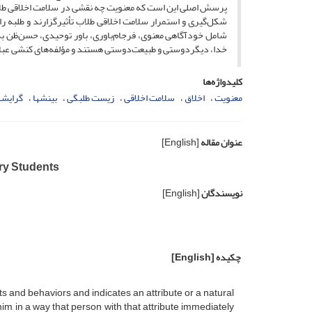
پرسش اصلی این است که معنویت چه نقشی در سلامت اخلاقی طلاب 
شکل‌گیری و استمرار سلامت اخلاقی طلاب تأثیرگزارند و طلبه ر
شامل خودآگاهی معنوی، فرجام‌باوری، باور توحیدی، حسن‌ظن به
خدا، دیگردوستی و طبیعت‌دوستی هستند و مؤلفه‌های کنشی عبارت‌
کلیدواژه‌ها
معنویت
اخلاق
سلامت اخلاقی
زیست طلبگی
بینش‏ها
گرایش‏ه
عنوان مقاله
[English]
ary Students
نویسندگان
[English]
چکیده
[English]
s and behaviors and indicates an attribute or a natural
im, in a way that person with that attribute immediately