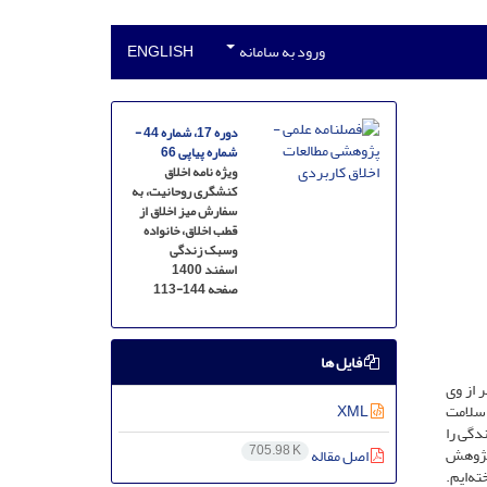
ورود به سامانه
ENGLISH
دوره 17، شماره 44 -
شماره پیاپی 66
ویژه نامه اخلاق
کنشگری روحانیت، به
سفارش میز اخلاق از
قطب اخلاق، خانواده
وسبک زندگی
اسفند 1400
صفحه
113-144
فایل ها
 از وی
 سلامت
XML
دگی را
705.98 K
 پژوهش
اصل مقاله
ه‌ایم.