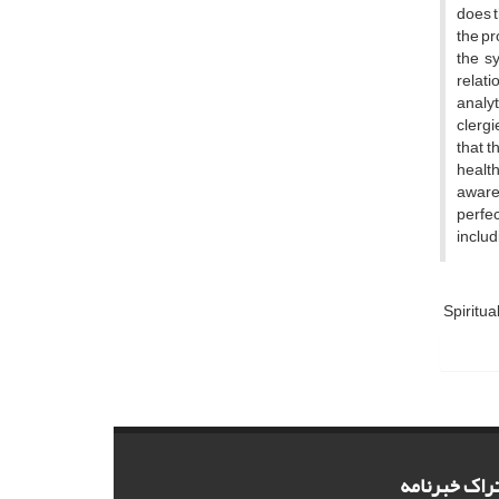
does t
the pr
the sy
relati
analyt
clergi
that t
health
aware
perfec
includ
Spiritual
راک خبرنامه