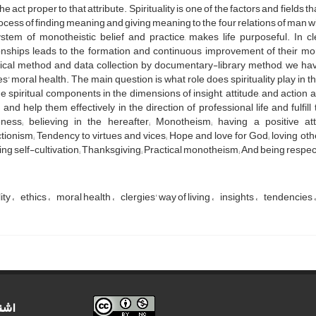
he act proper to that attribute. Spirituality is one of the factors and fields 
ocess of finding meaning and giving meaning to the four relations of man wi
stem of monotheistic belief and practice, makes life purposeful. In cler
onships leads to the formation and continuous improvement of their mora
ical method and data collection by documentary-library method, we have 
es' moral health. The main question is what role does spirituality play in t
he spiritual components in the dimensions of insight, attitude, and action
 and help them effectively in the direction of professional life and fulfill
ness; believing in the hereafter; Monotheism; having a positive 
tionism; Tendency to virtues and vices; Hope and love for God; loving ot
ing self-cultivation; Thanksgiving; Practical monotheism; And being respect
ity
ethics
moral health
clergies' way of living
insights
tendencies
اشت