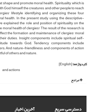
that shape and promote moral health. Spirituality, which is
th God, himself, the creatures, and other people to reach
gies' lifestyle, identifying and organizing these four
l health. In the present study, using the descriptive-
explained the role and position of spirituality on the
he moral health of clergies? The result of the research is
 affect the formation and maintenance of clergies' moral
 their duties. Insight components include spiritual self-
attitude towards God; Tendency components include
hers; And nature-friendliness, and components of action
ful of others and nature.
کلیدواژه‌ها
[English]
and actions
مراجع
دسترسی سریع
آخرین اخبار