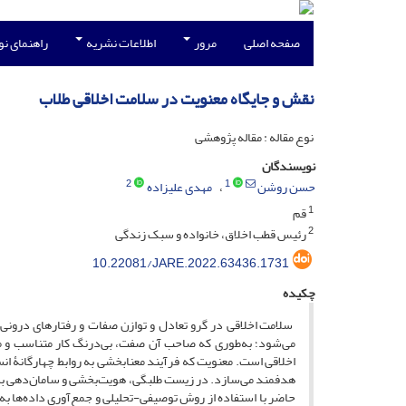
صفحه اصلی
مرور
اطلاعات نشریه
راهنمای ن
نقش و جایگاه معنویت در سلامت اخلاقی طلاب
نوع مقاله : مقاله پژوهشی
نویسندگان
2
1
حسن روشن
مهدی علیزاده
1
قم
2
رئیس قطب اخلاق، خانواده و سبک زندگی
10.22081/JARE.2022.63436.1731
چکیده
سلامت اخلاقی در گرو تعادل و توازن صفات و رفتارهای درونی 
می‌شود؛ به‌طوری که صاحب آن صفت، بی‌درنگ کار متناسب و متن
اخلاقی است. معنویت که فرآیند معنابخشی به روابط چهارگانۀ ان
هدفمند می‌سازد. در زیست طلبگی، هویت‌بخشی و سامان‌دهی به 
حاضر با استفاده از روش توصیفی-تحلیلی و جمع‌آوری داده‌ها به 