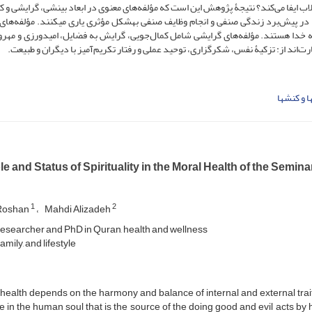
ایفا می‌کند؟ نتیجۀ پژوهش این است که مؤلفه‌های معنوی در ابعاد بینشی، گرایشی و ک
ا در پیش‌برد زندگی صنفی و انجام وظایف صنفی به‏شکل مؤثری یاری می‏کنند. مؤلفه‌های
 خدا هستند. مؤلفه‌های گرایشی شامل کمال‌جویی، گرایش به فضایل، امیدورزی و مهرو
اند از: تزکیۀ نفس، شکرگزاری، توحید عملی و رفتار تکریم‌آمیز با دیگران و طبیعت.
ا و کنش‏ها
e and Status of Spirituality in the Moral Health of the Semin
1
2
Roshan
Mahdi Alizadeh
researcher and PhD in Quran, health and wellness
family, and lifestyle
health depends on the harmony and balance of internal and external trait
e in the human soul that is the source of the doing good and evil acts by h