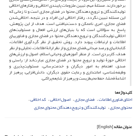
برخوردارند. مسئلۀ مهم، تبیین ملزومات پایبندی اخلاقی و رفتارهای اخلاقی
تولیدکنندگان و ترویج‌دهندگان محتوا در فضای مجازی است و تا زمانی که
این مسئله تبیین نگردد، رفتار اخلاقی این افراد و در نتیجه، اخلاقی‌شدن
فضای مجازی، امری ناممکن و دست‌نیافتنی است. هدف از این پژوهش،
پاسخ به سؤالاتی است که با بنیان‌های ارزشی افعال و مسئولیت‌های
اخلاقی تولیدکنندگان و ترویج‌دهندگان محتوا در فضای مجازی و فناوری­های
اطلاعات و ارتباطات پیوند دارد. روش تحقیق از نظر گردآوری اطلاعات،
کتابخانه­ای و رصد میدانی فضای مجازی و از نظر ارائۀ اطلاعات، تحلیلی و از نظر
هدف، کاربردی است. از منظر آموزه­های وحیانی اسلام، اصول و ارزش‌های
اخلاقی حوزۀ تولید و ترویج محتوا در فضای مجازی عبارت‌اند از: راستی و
صدق، اهتمام به امور دیگران و خدمت‌رسانی، مسئولیت‌پذیری و
وظیفه‌شناسی، امانت­داری و رعایت حقوق دیگران، دانش‌افزایی، پرهیز از
اشاعۀ فحشا، حفظ محیط‌زیست و پرهیز از شایعه‌پراکنی.
کلیدواژه‌ها
اخلاق فناوری اطلاعات
فضای مجازی
اصول اخلاقی
کد اخلاقی
محتوای مجازی
تولیدکنندگان و ترویج‌دهندگان محتوای مجازی
عنوان مقاله
[English]