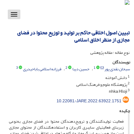
Toggle
vigation
تبیین اصول اخلاقی حاکم بر تولید و توزیع محتوا در فضای
مجازی از منظر اخلاق اسلامی
نوع مقاله : مقاله پژوهشی
نویسندگان
3
2
1
سبحان نقدی پور
حسین دیبا
فرزانه اسلامی باباحیدری
1
دانش آموخته
2
پژوهشگاه علوم و فرهنگ اسلامی
3
nhka Hl,oji
10.22081/JARE.2022.63922.1751
چکیده
فعالیت تولیدکنندگان و ترویج‌دهندگان محتوا در فضای مجازی به‌نوعی
زیربنای فعالیت­های سایبری کاربران و استفاده­کنندگان از محتوای مجازی
است و از همین رو، این گروه از جایگاه ویژه­ای در اخلاقی‌شدن فضای مجازی