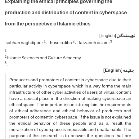
Explaining the ethical principles governing the
production and distribution of content in cyberspace
from the perspective of Islamic ethics
نویسندگان
[English]
1
2
3
sobhan naghdipoor
hosein diba
farzaneh eslami
1
.
2
Islamic Sciences and Culture Academy
3
.
چکیده
[English]
Producers and promoters of content in cyberspace, due to their
particular activity in cyberspace, which in a way forms the main
infrastructure of other cyber activities of users of virtual content,
have a special place in the direction of making cyberspace an
ethical space. The important issue is to explain the requirements
of ethical adherence and ethical behavior of producers and
promoters of content in cyberspace. If the issue is not explained,
the ethical behavior of these people and as a result, the
moralization of cyberspace is impossible and unattainable. The
purpose of this research is to answer the questions that are