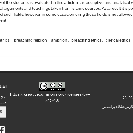
y of the students is evaluated in this article in a descriptive and analytica
al arguments and teachings taken from Islamic sources. As a result, it is p
d such fields, however, in some cases, entering these fields is not allowe
ent
.
ethics
preaching religion
ambition
preaching ethics
clerical ethics
اشت
https://creativecommons.org/licenses/by-
برای
nc/4.0/
مشت
نگارش مقاله براساس