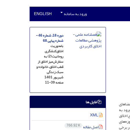
ورود به سامانه
ENGLISH
دوره 18، شماره 46 -
شماره پیاپی 68
بامحوریت
اخلاق‌کنشگری
روحانیت(2) به
سفارش‌میز اخلاق ‌از
قطب اخلاق، خانواده و
سبک زندگی
شهریور 1401
صفحه
11-39
فایل ها
فضاهای
رود به
XML
 اخلاق
زه‌های
766.92 K
اصل مقاله
ر برخی