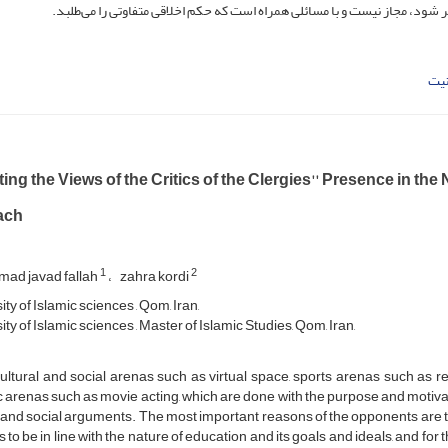
ود، مجاز نیست و با مسائلی همراه است که حکم اخلاقی متفاوتی را می‌طلبد.
نیت
ing the Views of the Critics of the Clergies'' Presence in th
ach
1
2
d javad fallah
zahra kordi
ty of Islamic sciences , Qom, Iran,
ty of Islamic sciences , Master of Islamic Studies, Qom, Iran,
ltural and social arenas such as virtual space, sports arenas such as re
ic arenas such as movie acting, which are done with the purpose and moti
and social arguments. The most important reasons of the opponents are tha
 to be in line with the nature of education and its goals and ideals, and for