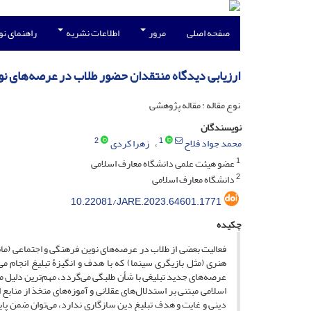
صفحه اصلی
مرور
اطلاعات نشریه
راهنمای ن
ارزیابی دیدگاه منتقدان حضور طلاب در عرصه‌های نوی
نوع مقاله : مقاله پژوهشی
نویسندگان
2
1
محمد جواد فلاح
زهرا کردی
1
عضو هیئت علمی دانشگاه معارف اسلامی
2
دانشگاه معارف اسلامی
10.22081/JARE.2023.64601.1771
چکیده
فعالیت بعضی از طلاب در عرصه‌های نوین فرهنگی و اجتماعی (م
هنری (مثل بازیگری سینما) که با هدف و انگیزۀ تبلیغ انجام می
عرصه‌های جدید تبلیغی با شأن طلبگی می‌گردد، مهم‌ترین دلیل من
اسلامی مبتنی بر استدلال‌های عقلانی و آموزه‌های متخذ از مناب
دینی و غایت و هدف تبلیغ دین سازگاری ندارد، می‌توان ضمن پا