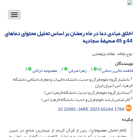
Toggle
vigation
اخلاق عبادی دعا در ماه رمضان بر اساس تحلیل محتوای دعاهای
44 و 45 صحیفۀ سجادیه
نوع مقاله : مقاله پژوهشی
نویسندگان
3
2
1
فاطمه علایی رحمانی
زهرا صرفی
معصومه خزائلی
1
دانشیار گروه علوم قرآن و حدیث دانشکده الهیات و معارف اسلامی دانشگاه
الزهراء (س) تهران ایران
2
استادیار گروه علوم قرآن و حدیث دانشگاه الزهراء(س)
3
کارشناس ارشد علوم قران و حدیث دانشگاه الزهراء(س)
10.22081/JARE.2023.65164.1784
چکیده
کلام امامان معصوم(ع)، پس از قرآن کریم، از مهمترین منابع در تبیین
معارف دینی هستند که با تجزیه و تحلیل کلام این بزرگواران می‌توان به