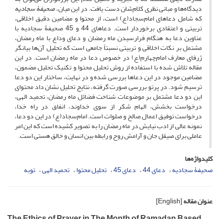
دیدگاه‌ها و مبانی نظری کلام‌شان دست یافت. در این میان،
صحیفۀ سجادیه
که شامل دعاهای امام‌سجاد(ع) است، از محتوا و مضامین دقیق اخلاقی،
تربیتی و اعتقادی برخوردار است. دعاهای 44 و 45 صحیفۀ سجادیه با
عناوین دعا به هنگام فرارسیدن ماه رمضان و دعای وداع با ماه رمضان،
مشتمل بر نکات اخلاقی و تربیتی نسبتاً جامعی است که تحلیل آن‌ها بیانگر
ژرفای معارف امام‌چهارم(ع) در خصوص دعا در ماه رمضان است. در این
مقاله تلاش شده با استفاده از روش تحلیل محتوا و تکنیک تحلیل مضمون،
مضامین موجود در این دعاها بررسی شده و در نهایت، ساختار این دو دعا
ترسیم شود. در پرتو بررسی صورت گرفته، نتایج تحلیل نشان داد محتوای
این دو دعا مشتمل بر موضوعات شناخت فضائل ماه رمضان، تحمید الهی،
درخواست بخشش، الهام شکر از سوی خداوند، انفاق در راه خدا،
درخواست توفیق اعمال صالح و صلوات است. امام‌سجاد(ع) در این دو دعا،
نمونه عالی از ادب نیایش در ماه رمضان را به تصویر کشیده است که این امر
عاملی برای صیقل جان و آرامش روح و رابطه بین انسان و خالق هستی است.
کلیدواژه‌ها
صحیفۀ سجادیه
دعای 44
دعای 45
تحلیل محتوا
تحمید الهی
توبه
عنوان مقاله
[English]
The Ethics of Prayer in The Month of Ramadan Based