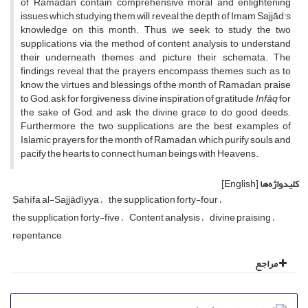
of Ramadan contain comprehensive moral and enlightening
issues which studying them will reveal the depth of Imam Sajjād's
knowledge on this month. Thus, we seek to study the two
supplications via the method of content analysis to understand
their underneath themes and picture their schemata. The
findings reveal that the prayers encompass themes such as to
know the virtues and blessings of the month of Ramadan, praise
to God, ask for forgiveness, divine inspiration of gratitude,
Infāq
for
the sake of God, and ask the divine grace to do good deeds.
Furthermore, the two supplications are the best examples of
Islamic prayers for the month of Ramadan, which purify souls and
pacify the hearts to connect human beings with Heavens.
کلیدواژه‌ها
[English]
Ṣaḥīfa al-Sajjādīyya
the supplication forty-four
the supplication forty-five
Content analysis
divine praising
repentance
مراجع