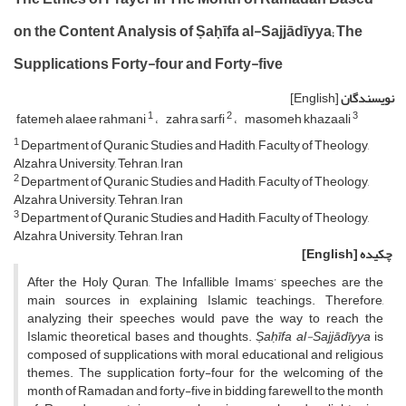
on the Content Analysis of Ṣaḥīfa al-Sajjādīyya; The
Supplications Forty-four and Forty-five
نویسندگان
[English]
1
2
3
fatemeh alaee rahmani
zahra sarfi
masomeh khazaali
1
Department of Quranic Studies and Hadith, Faculty of Theology,
Alzahra University, Tehran, Iran
2
Department of Quranic Studies and Hadith, Faculty of Theology,
Alzahra University, Tehran, Iran
3
Department of Quranic Studies and Hadith, Faculty of Theology,
Alzahra University, Tehran, Iran
چکیده
[English]
After the Holy Quran, The Infallible Imams’ speeches are the
main sources in explaining Islamic teachings. Therefore,
analyzing their speeches would pave the way to reach the
Islamic theoretical bases and thoughts.
Ṣaḥīfa al-Sajjādīyya
is
composed of supplications with moral, educational and religious
themes. The supplication forty-four for the welcoming of the
month of Ramadan and forty-five in bidding farewell to the month