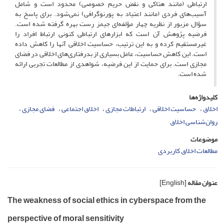
ارتباطی (مانند هتاکی و نقض حریم خصوصی) محدود است و شامل
آسیب‌های فردی (مانند اعتیاد به پورنوگرافی) نمی‌شود. برای پاسخ به
سؤال مزبور از نظریه چهار مؤلفه‌ای جیمز رِست بهره گرفته شده است.
فرضیه پژوهش آن است که ابزارهای ارتباطی کنونی ارتباط افراد را
غیرمستقیم کرده و به این ترتیب، حساسیت اخلاقی آنها را کاهش داده
است. این کاهش حساسیت، عامل بسیاری از بدرفتاری‌های اخلاقی در فضای
مجازی است. برای حمایت از این فرضیه، شواهدی از مطالعات تجربی ارائه
شده است.
کلیدواژه‌ها
اخلاق
حساسیت اخلاقی
ارتباطات مجازی
اخلاق اجتماعی
فضای مجازی
روان‌شناسی اخلاق
موضوعات
مطالعات اخلاق کاربردی
عنوان مقاله
[English]
The weakness of social ethics in cyberspace from the
perspective of moral sensitivity