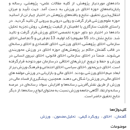
داده‌های موردنیاز پژوهش، از کلیه مقالات علمی- پژوهشی، رساله و
پایان‌نامه‌های حوزه اخلاق در ورزش به دست آمد. جهت تأیید و میزان
انتقال‌پذیری تحقیق، نتایج و یافته‌های پژوهش در اختیار چهار تن از اساتید
حوزه علوم ورزشی قرار گرفت و روایی درونی و بیرونی آن تائید گردید. در
راستای قابلیت سازگاری یا اطمینان از کیفیت پژوهش، روش تجزیه تحلیل
داده‌ها در اختیار دو داور حوزه تخصصی اخلاق ورزش قرار گرفت و تائید
شد. نتایج نشان داد 55 مفهوم یا کد اولیه، 13 تم فرعی و 5 تم اصلی اخلاق
سازمانی، اخلاق پژوهشی، اخلاق ورزشی، اخلاق اقتصادی و اخلاق رسانه‌ای
در قالب گفتمان حاکم بر پژوهش‌های حوزه اخلاق در ورزش محوربندی
می‌شوند. ضمناً در اخلاق سازمانی، اخلاق قانونی، اخلاق نیروی انسانی در
ورزش و حفظ و ترویج ارزش‌های اخلاقی درسازمان موردتوجه قرارگرفته
است. اخلاق دین‌محور، اخلاق سیاسی، اخلاق اجتماعی و فرهنگ ورزش نیز از
ابعاد مهم اخلاق ورزشی بودند. اخلاق مالی و بازاریابی در ورزش مولفه های
اخلاق مالی در ورزش را شکل می دهند. همچنین، پیشگیری از فساد مالی در
ورزش از طریق نقش‌آفرینی رسانه‌ها و افزایش سواد رسانه‌ای در عرصه
رسانه و ارتقاء آگاهی جامعه ورزش نسبت به محتوای انواع رسانه‌ها، از دیگر
نتایج تحقیق حاضر است.
کلیدواژه‌ها
گفتمان
اخلاق
رویکرد کیفی
تحلیل مضمون
ورزش
موضوعات