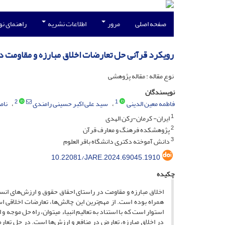
صفحه اصلی
مرور
اطلاعات نشریه
راهنمای ن
رویکرد قرآنی حل تعارضات اخلاق مبارزه و مقاومت در
نوع مقاله : مقاله پژوهشی
نویسندگان
2
1
فاطمه معین الدینی
سید علی اکبر حسینی رامندی
ناص
1
ایران- کرمان-رکن الهدی
2
پژوهشکده فرهنگ و معارف قرآن
3
دانش آموخته دکتری دانشگاه باقر العلوم
10.22081/JARE.2024.69045.1910
چکیده
اخلاق مبارزه و مقاومت در راستای احقاق حقوق و ارزش‌های انسا
همراه بوده است. از مهم‌ترین این چالش‌ها، تعارضات اخلاقی
استوار است که با استناد به تع
در اخلاق مبارزه، تعارض در منافع و ارزش‌ها است. در حل تعار