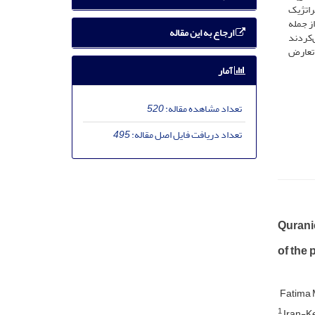
راتژیک
ز جمله
ارجاع به این مقاله
‌کردند
 تعارض
آمار
تعداد مشاهده مقاله:
520
تعداد دریافت فایل اصل مقاله:
495
Quranic
of the 
Fatima 
1
Iran-K