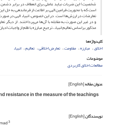
شخصیت) این ضربات نباید عاملی برای انعطاف در برابر دشمن ت
است که با محوریت فرامین الهی بر اطاعت از فرماندهی به حل این
تعارضات در ارزش‌ها است. در این خصوص، انبیاء الهی در صورت و
و در غیر این صورت به مقابله با آن‌ها می‌پرداختند. از دیگر 
مذکور براساس تعالیم انبیاء، ترجیح مبارزه با ظلم از واجبات ادیا
کلیدواژه‌ها
اخلاق
مبارزه
مقاومت
تعارض اخلاقی
تعالیم
انبیاء
موضوعات
مطالعات اخلاق کاربردی
عنوان مقاله
[English]
and resistance in the measure of the teachings
نویسندگان
[English]
3
mmad