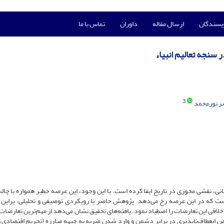
ویسندگان
ارسال مقاله
داوران
تماس با ما
 سنجه تعالیم انبیاء
3
ر نورمحمد
نی، نقشی محوری در تاریخ ایفا کرده است. با این وجود، این عرصه خطیر همواره با چال
 است که در این عرصه رخ می‌دهد. پژوهش حاضر با رویکردی توصیفی و تحلیلی، براین
الیم انبیاء می‎توان، راه حل موجه و اخلاقی این تعارضات را اصطیاد نمود. یافته‌های تحقیق نشان می‌دهد از مهم‌ترین تعارض
ض انعطاف‌ناپذیری در برابر دشمن و وارد شدن ضربه به جبهه مبارزه (تحریم اقتصادی،