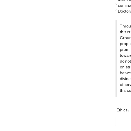
2
seminar
3
Doctora
Throug
this c
Ground
prophe
promin
toward
do not
on st
betwee
divine
otherw
this c
Ethics