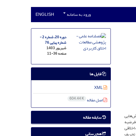
ورود به سامانه
ENGLISH
دوره 20، شماره 2 -
شماره پیاپی 76
شهریور 1403
صفحه
11-36
فایل ها
XML
604.44 K
اصل مقاله
ش‌هایی
سابقه مقاله
 فرضیه
ات اخلاقی
هم رسانی
 تحریف