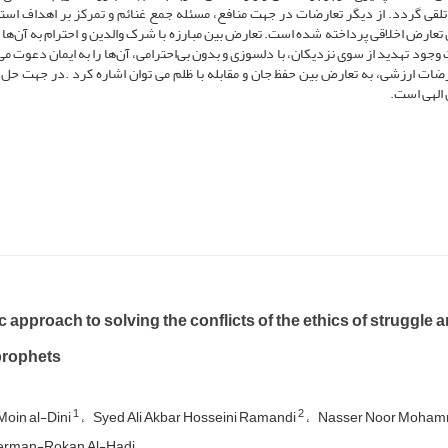
لقی گردد. از دیگر تعارضات در جهت منافع، مسئله جمع غنائم و تمرکز بر اهداف است
 تعارض اخلاقی پرداخته شده است. تعارض بین مبارزه با شرک والدین و احترام به آن‌ها ا
جود تهدید از سوی نزدیکان، با دلسوزی و بدون بی‌احترامی، آن‌ها را به ایمان دعوت می
تعارضات ارزشی، به تعارض بین حفظ جان و مقابله با ظلم می توان اشاره کرد .در جهت حل
ن الهی است.
 approach to solving the conflicts of the ethics of struggle 
prophets
1
2
Moin al-Dini
Syed Ali Akbar Hosseini Ramandi
Nasser Noor Moha
erman-Rokan Al-Hadi