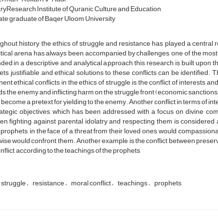
yResearch Institute of Quranic Culture and Education
te graduate of Baqer Uloom University
hout history, the ethics of struggle and resistance has played a central 
ritical arena has always been accompanied by challenges, one of the most sig
ed in a descriptive and analytical approach, this research is built upon 
ts, justifiable and ethical solutions to these conflicts can be identified
ent ethical conflicts in the ethics of struggle is the conflict of interests an
s the enemy and inflicting harm on the struggle front (economic sanctions, 
 become a pretext for yielding to the enemy. Another conflict in terms of inte
rategic objectives, which has been addressed with a focus on divine c
n fighting against parental idolatry and respecting them is considered as
 prophets, in the face of a threat from their loved ones, would compassiona
ise would confront them. Another example is the conflict between preserving
onflict, according to the teachings of the prophets,
struggle
resistance
moral conflict
teachings
prophets