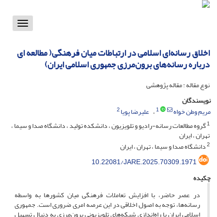
Toggle
vigation
اخلاق رسانه‌ای اسلامی در ارتباطات میان فرهنگی( مطالعه ای
درباره رسانه‌های برون‌مرزی جمهوری اسلامی ایران)
نوع مقاله : مقاله پژوهشی
نویسندگان
2
1
مریم وطن خواه
علیرضا پویا
1
گروه مطالعات رسانه-رادیو و تلویزیون ، دانشکده تولید ، دانشگاه صدا و سیما ،
تهران ، ایران
2
دانشگاه صدا و سیما ، تهران ، ایران
10.22081/JARE.2025.70309.1971
چکیده
در عصر حاضر، با افزایش تعاملات فرهنگی میان کشورها به واسطه
رسانه‌ها، توجه به اصول اخلاقی در این عرصه امری ضروری است. جمهوری
اسلامی ایران با راه‌اندازی شبکه‌های تلویزیونی برون‌مرزی به دنبال تسهیل