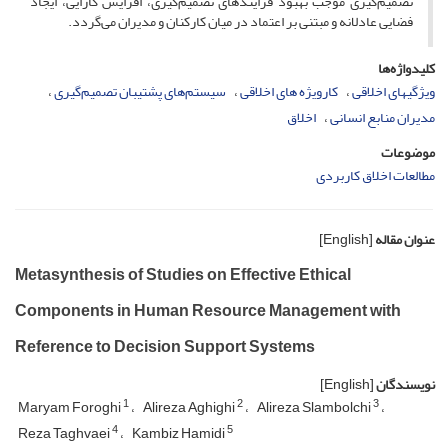
تصمیم‌گیری موجب بهبود فرایندهای تصمیم‌گیری، افزایش کارایی، ایجاد
فضایی عادلانه و مبتنی بر اعتماد در میان کارکنان و مدیران می‌گردد.
کلیدواژه‌ها
ویژگیهای اخلاقی
کارویژه های اخلاقی
سیستم‌های پشتیبان تصمیم‌گیری
مدیران منابع انسانی
اخلاق
موضوعات
مطالعات اخلاق کاربردی
عنوان مقاله
[English]
Metasynthesis of Studies on Effective Ethical
Components in Human Resource Management with
Reference to Decision Support Systems
نویسندگان
[English]
1
2
3
Maryam Foroghi
Alireza Aghighi
Alireza Slambolchi
4
5
Reza Taghvaei
Kambiz Hamidi