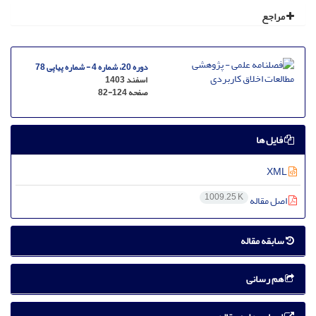
مراجع
دوره 20، شماره 4 - شماره پیاپی 78
اسفند 1403
صفحه
82-124
فایل ها
XML
1009.25 K
اصل مقاله
سابقه مقاله
هم رسانی