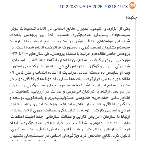
10.22081/JARE.2025.70318.1973
چکیده
یکی از ابزار‌های کلیدی، مدیران منابع انسانی در اتخاذ تصمیمات مؤثر،
سیستم‌های پشتیبان تصمیم‌گیری هستند؛ لذا این پژوهش باهدف
شناسایی مؤلفه‌های اخلاقی مؤثر در مدیریت منابع انسانی با اشاره به
سیستم پشتیبان تصمیم‌گیری ، به‌صورت فراترکیب انجام شده است. در
پژوهش حاضر مقاله‌های مرتبط با مسئله پژوهش، طی سال‌های ۲۰۰۰ تا ۲۰۲۴
مورد بررسی قرار گرفتند. منابع این مقاله از پایگاه‌های اطلاعاتی - استنادی،
شامل آی اس سی، گوگل اسکالر، اس آی دی، ساینس دایرکت، جی استور و
وب آو ساینس به دست آمدند. درنهایت ۱۱۱ مقاله انتخاب و متن کامل ۶۹
مقاله مورد تحلیل قرارگرفت. یافته‌ها نشان داد مؤلفه‌های اخلاقی مؤثر در
مدیریت منابع انسانی با اشاره به سیستم پشتیبان تصمیم‌گیری را می‌توان
در دو بعد، ارتباط با کارکنان (بی‌طرفی و عدالت در ارزیابی، شفافیت در
اطلاع‌رسانی، حفظ حریم خصوصی، مسئولیت‌پذیری و پاسخگویی، توسعه و
یادگیری اخلاقی، حمایت از تعادل، انصاف، توجه به ایمنی، رعایت حقوق
فردی و اساسی کارکنان، توجه به شایستگی، صداقت، دوری از تعارضات) و
ارتباط با سازمان (افزایش کارایی و عدالت سازمانی، حفظ امنیت اطلاعات،
تقویت اعتماد عمومی، شفافیت در فرایند‌های تصمیم‌گیری، ایجاد
فرهنگ‌سازمانی اخلاق‌مدار، رعایت قانون، دانش اخلاقی، عدم سوگیری)
تحلیل کرد. نتایج مشخص کرد ویژگی‌های اخلاقی در سیستم‌های پشتیبان