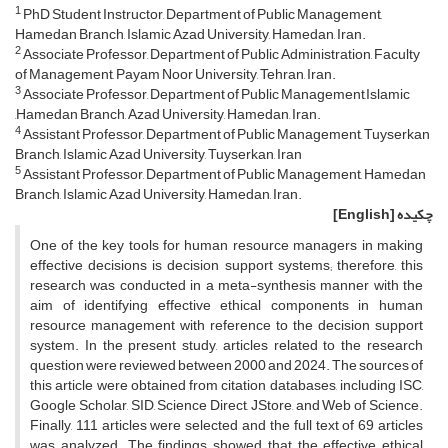
1
PhD Student Instructor, Department of Public Management,
Hamedan Branch, Islamic Azad University, Hamedan, Iran.
2
Associate Professor, Department of Public Administration, Faculty
of Management, Payam Noor University, Tehran, Iran.
3
Associate Professor, Department of Public Management,Islamic
,Hamedan Branch, Azad University, Hamedan, Iran.
4
Assistant Professor, Department of Public Management, Tuyserkan
Branch, Islamic Azad University, Tuyserkan, Iran
5
Assistant Professor, Department of Public Management, Hamedan
Branch, Islamic Azad University, Hamedan, Iran.
چکیده
[English]
One of the key tools for human resource managers in making
effective decisions is decision support systems; therefore, this
research was conducted in a meta-synthesis manner with the
aim of identifying effective ethical components in human
resource management with reference to the decision support
system. In the present study, articles related to the research
question were reviewed between 2000 and 2024. The sources of
this article were obtained from citation databases, including ISC,
Google Scholar, SID, Science Direct, JStore, and Web of Science.
Finally, 111 articles were selected and the full text of 69 articles
was analyzed. The findings showed that the effective ethical