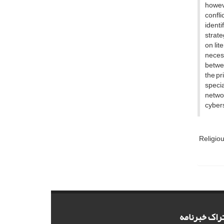
howeve
confli
identi
strate
on lit
necess
betwee
the pr
specia
networ
cyber
Religio
راک خبرنامه