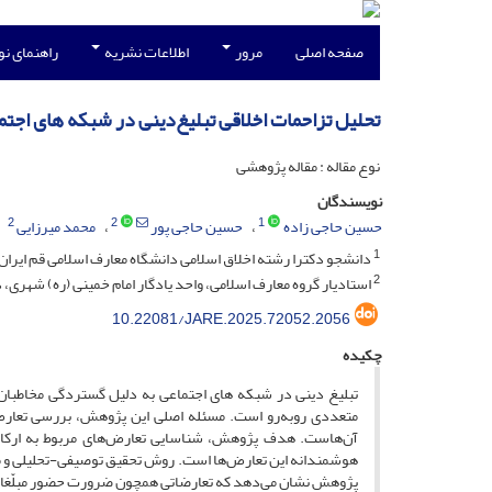
صفحه اصلی
مرور
اطلاعات نشریه
راهنمای ن
تحلیل تزاحمات اخلاقی تبلیغ‌دینی در شبکه های اجتم
نوع مقاله : مقاله پژوهشی
نویسندگان
2
2
1
حسین حاجی زاده
حسین حاجی پور
محمد میرزایی
1
دانشجو دکترا رشته اخلاق اسلامی دانشگاه معارف اسلامی قم ایران
2
استادیار گروه معارف اسلامی، واحد یادگار امام خمینی (ره) شهری، د
10.22081/JARE.2025.72052.2056
چکیده
تبلیغ دینی در شبکه های اجتماعی به دلیل گستردگی مخاطبان و
متعددی روبه‌رو است. مسئله اصلی این پژوهش، بررسی تعارض‌ه
آن‌هاست. هدف پژوهش، شناسایی تعارض‌های مربوط به ارکان تب
هوشمندانه این تعارض‌ها است. روش تحقیق توصیفی-تحلیلی و مبت
پژوهش نشان می‌دهد که تعارضاتی همچون ضرورت حضور مبلّغان در