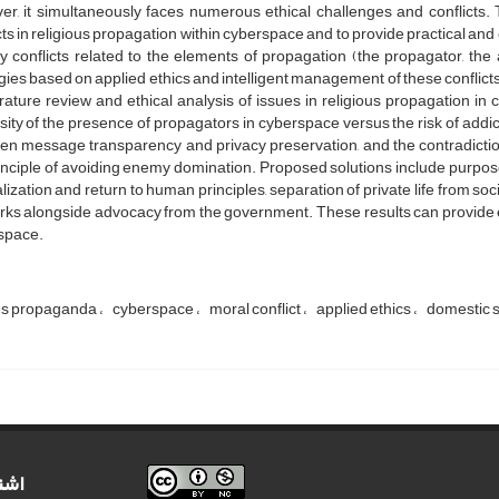
r, it simultaneously faces numerous ethical challenges and conflicts. 
cts in religious propagation within cyberspace and to provide practical and
fy conflicts related to the elements of propagation (the propagator, th
gies based on applied ethics and intelligent management of these conflicts
erature review and ethical analysis of issues in religious propagation in
ity of the presence of propagators in cyberspace versus the risk of addicti
n message transparency and privacy preservation, and the contradiction
inciple of avoiding enemy domination. Proposed solutions include purpo
lization and return to human principles, separation of private life from soc
ks alongside advocacy from the government. These results can provide ef
space.
us propaganda
cyberspace
moral conflict
applied ethics
domestic s
اشت