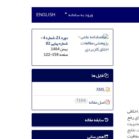
ورود به سامانه
ENGLISH
دوره 21، شماره 4 -
شماره پیاپی 82
بهمن 1404
صفحه
122-159
فایل ها
XML
719 K
اصل مقاله
اخلاقی
ای رفع
سابقه مقاله
مدیریت
 نتایج
شفافیت
هم رسانی