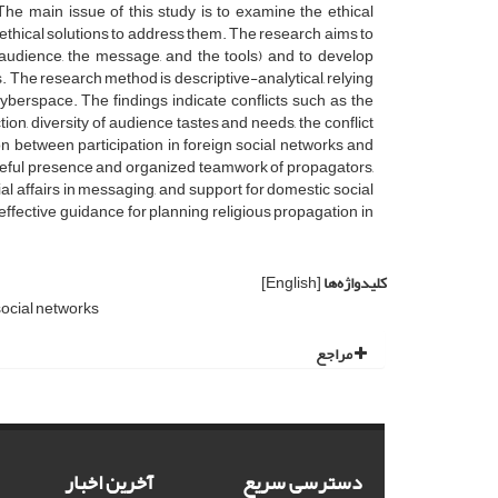
The main issue of this study is to examine the ethical
 ethical solutions to address them. The research aims to
e audience, the message, and the tools) and to develop
. The research method is descriptive-analytical, relying
 cyberspace. The findings indicate conflicts such as the
on, diversity of audience tastes and needs, the conflict
 between participation in foreign social networks and
seful presence and organized teamwork of propagators,
ial affairs in messaging, and support for domestic social
fective guidance for planning religious propagation in
کلیدواژه‌ها
[English]
ocial networks
مراجع
دسترسی سریع
آخرین اخبار