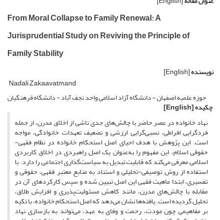
عنوان مقاله
[English]
From Moral Collapse to Family Renewal: A
Jurisprudential Study on Reviving the Principle of
Family Stability
نویسنده
[English]
Nadali Zakaavatmand
حوزه علمیه اصفهان - دانشگاه آزاد اسلامی واحد نجف آباد - دانشگاه فرهنگیان
چکیده
[English]
نهاد خانواده در عصر حاضر با چالش‌های جدی ناشی از اخلاق مدرن، از جمله
فردگرایی افراطی، نسبی‌گرایی ارزشی و تضعیف تعهدات خانوادگی، مواجه
است. این پژوهش با هدف احیای اصل استحکام خانواده در نظام فقهی-
حقوقی اسلام، این مفهوم را به‌عنوان یک اصل راهبردی در اخلاق کاربردی
اسلامی معرفی می‌کند که قابلیت تبدیل به سیاست‌گذاری اجتماعی را دارد. با
استفاده از روش توصیفی-تحلیلی و استناد به منابع معتبر فقهی، حقوقی و
تفسیری، ابتدا ماهیت فقهی این اصل تبیین شده و سپس کارکردهای آن در
مقابله با چالش‌های مدرن، مانند کاهش مسئولیت‌پذیری و افزایش طلاق،
تحلیل گردیده است. یافته‌ها نشان می‌دهد که اصل استحکام خانواده، با تکیه
بر مفاهیمی چون مودت، رحمت و وفای به عهد، می‌تواند به بازسازی نهاد