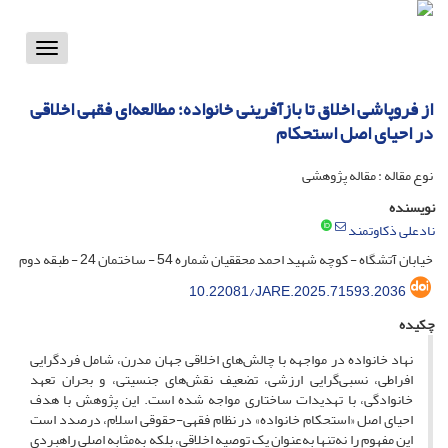
Toggle
vigation
از فروپاشی اخلاق تا بازآفرینی خانواده؛ مطالعه‌ای فقهی اخلاقی
در احیای اصل استحکام
نوع مقاله : مقاله پژوهشی
نویسنده
نادعلی ذکاوتمند
خیابان آتشگاه - کوچه شهید احمد محققیان شماره 54 - ساختمان 24 - طبقه دوم
10.22081/JARE.2025.71593.2036
چکیده
نهاد خانواده در مواجهه با چالش‌های اخلاقی جهان مدرن، شامل فردگرایی
افراطی، نسبی‌گرایی ارزشی، تضعیف نقش‌های جنسیتی، و بحران تعهد
خانوادگی، با تهدیدات ساختاری مواجه شده است. این پژوهش با هدف
احیای اصل «استحکام خانواده» در نظام فقهی-حقوقی اسلام، درصدد است
این مفهوم را نه‌تنها به‌عنوان یک توصیه اخلاقی، بلکه به‌مثابه اصلی راهبردی