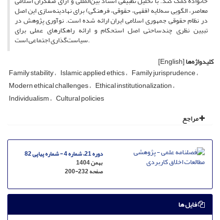
خانواده کمک کند. با تحلیل تطبیقی اسناد بین‌المللی و آرای متفکران اسلامی
معاصر، الگویی سه‌لایه (فقهی، حقوقی، فرهنگی) برای نهادینه‌سازی این اصل
در نظام حقوقی جمهوری اسلامی ایران ارائه شده است. نوآوری پژوهش در
تبیین نظری چندساحتی اصل استحکام و ارائه راهکارهای عملی برای
سیاست‌گذاری اجتماعی است.
کلیدواژه‌ها
[English]
Family stability
Islamic applied ethics
Family jurisprudence
Modern ethical challenges
Ethical institutionalization
Individualism
Cultural policies
مراجع
دوره 21، شماره 4 - شماره پیاپی 82
بهمن 1404
صفحه
200-232
فایل ها