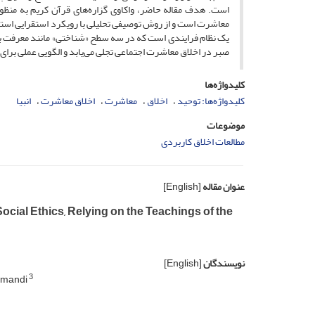
است. هدف مقاله حاضر، واکاوی گزاره‌های قرآن کریم به منظور
معاشرت است و از روش توصیفی تحلیلی با رویکرد استقرایی استفاد
یک نظام فرایندی است که در سه سطح «شناختی» مانند معرفت به 
صبر در اخلاق معاشرت اجتماعی تجلی می‌یابد و الگویی عملی برای 
کلیدواژه‌ها
کلیدواژه‌ها: توحید
اخلاق
معاشرت
اخلاق معاشرت
انبیا
موضوعات
مطالعات اخلاق کاربردی
عنوان مقاله
[English]
cial Ethics, Relying on the Teachings of the
نویسندگان
[English]
3
Ramandi