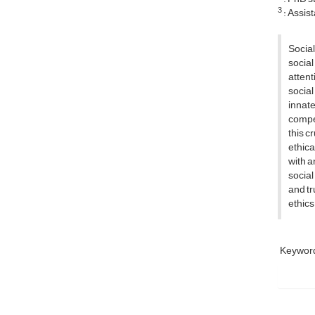
3
: Assis
Social
social
attent
social
innate
compe
this c
ethica
with a
social
and tr
ethics
Keyword