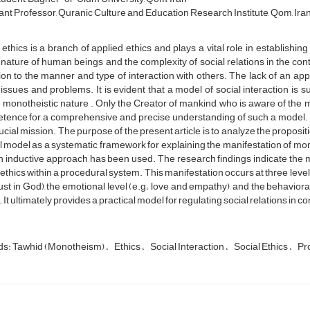
tant Professor, Quranic Culture and Education Research Institute, Qom, Ira
 ethics is a branch of applied ethics and plays a vital role in establish
 nature of human beings and the complexity of social relations in the 
ion to the manner and type of interaction with others. The lack of an a
 issues and problems. It is evident that a model of social interaction is su
 monotheistic nature . Only the Creator of mankind, who is aware of the m
tence for a comprehensive and precise understanding of such a model. 
rucial mission. The purpose of the present article is to analyze the proposi
l model as a systematic framework for explaining the manifestation of mon
n inductive approach has been used. The research findings indicate the man
 ethics within a procedural system. This manifestation occurs at three levels
ust in God), the emotional level (e.g، love and empathy), and the behavioral l
. It ultimately provides a practical model for regulating social relations in 
s: Tawhid (Monotheism)
Ethics
Social Interaction
Social Ethics
Pr