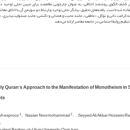
 کشف الگوی روشمند اخلاقی، به عنوان چارچوبی نظام‌مند برای تبیین تجلی توحید در
ه شده است. یافته‌های تحقیق، بیانگر تجلی توحید و ارتباط دو سویه‌ی آن با اخلاق معا
کرامت ذاتی و توکل، «عاطفی»، مانند محبت و همدلی و «کنشی» مانند مسئولیت‌پذیری، ع
تنظیم روابط اجتماعی در جامعه معاصر ارائه می‌دهد.
y Quran's Approach to the Manifestation of Monotheism in So
ts
1
2
yh esprooz
Nasser Noormohammad
. Seyyed Ali Akbar Hosseini 
r
tudent, Bagher-ol-Ulum University, Qom, Iran