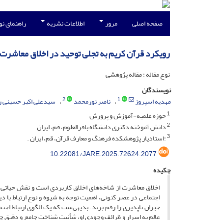
صفحه اصلی
مرور
اطلاعات نشریه
راهنمای ن
رویکرد قرآن کریم به تجلی توحید در اخلاق معاشرت اجت
نوع مقاله : مقاله پژوهشی
نویسندگان
2
1
مهدیه اسپروز
ناصر نورمحمد
سیدعلی اکبر حسینی ر
1
حوزه علمیه-آموزش و پرورش
2
دانش آموخته دکتری دانشگاه باقرالعلوم، قم، ایران
3
:استادیار پژوهشکده فرهنگ و معارف قرآن، قم، ایران .
10.22081/JARE.2025.72624.2077
چکیده
اخلاق معاشرت از شاخه‌های اخلاق کاربردی است و نقش حیاتی د
اجتماعی در عصر کنونی، اهمیت توجه به شیوه و نوع ارتباط با د
جبران ناپذیری را رقم بزند. بدیهی‌ست که یک الگوی ارتباط اج
عالم به اسرار و ظرائف وجودی او، شأنیت شناخت جامع و دقیق چنین