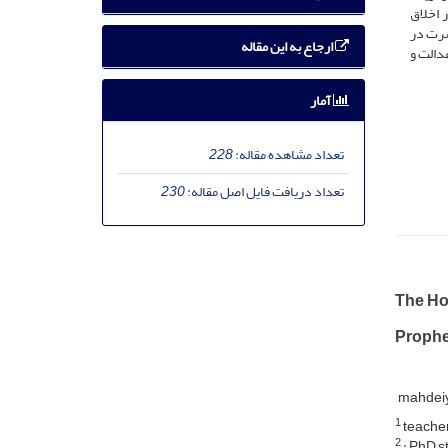
 اخلاق
شرت در
ارجاع به این مقاله
دالت و
آمار
تعداد مشاهده مقاله:
228
تعداد دریافت فایل اصل مقاله:
230
The Hol
Prophe
mahdei
1
teache
2
: PhD s