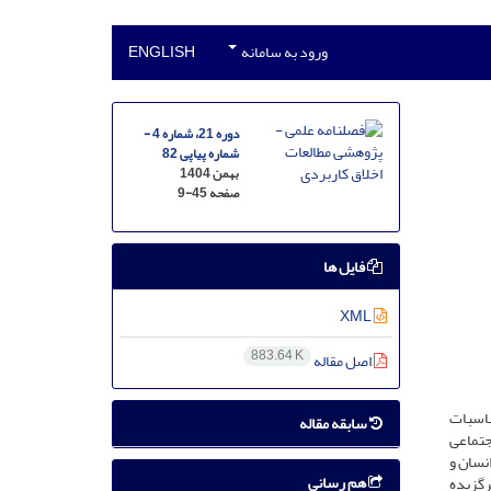
ورود به سامانه
ENGLISH
دوره 21، شماره 4 -
شماره پیاپی 82
بهمن 1404
صفحه
9-45
فایل ها
XML
883.64 K
اصل مقاله
ناسبات
سابقه مقاله
جتماعی
نسان و
هم رسانی
برگزیده