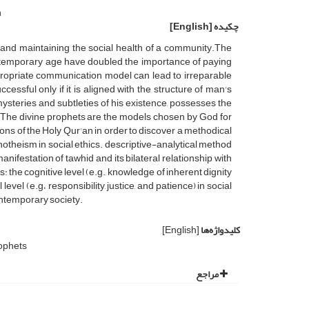
n
چکیده
[English]
ing and maintaining the social health of a community.The
contemporary age have doubled the importance of paying
ppropriate communication model can lead to irreparable
ccessful only if it is aligned with the structure of man's
ysteries and subtleties of his existence, possesses the
The divine prophets are the models chosen by God for
tions of the Holy Qur'an in order to discover a methodical
otheism in social ethics. descriptive-analytical method
ifestation of tawhid and its bilateral relationship with
: the cognitive level (e.g., knowledge of inherent dignity
evel (e.g، responsibility, justice, and patience) in social
contemporary society.
کلیدواژه‌ها
[English]
ophets
مراجع