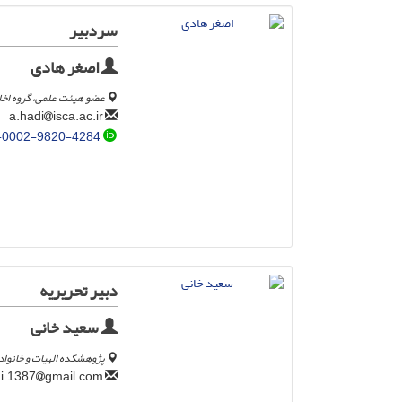
سردبیر
اصغر هادی
عضو هیئت علمی، گروه اخلا
isca.ac.ir
a.hadi
-0002-9820-4284
دبیر تحریریه
سعید خانی
پژوهشکده الهیات و خانواد
gmail.com
saeedkhani.1387