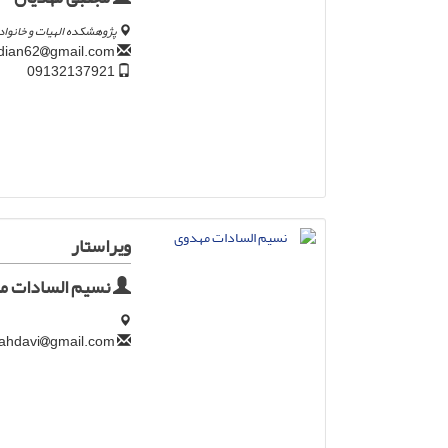
پژوهشکده الهیات و خانواد
gmail.com
mojtabamahdian62
09132137921
ویراستار
نسیم السادات م
gmail.com
nsm.mahdavi