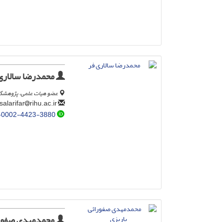
محمدرضا سالاری
عضو هیات علمی، پژوهشگاه 
rihu.ac.ir
msalarifar
-0002-4423-3880
محمدمهدی صفورا