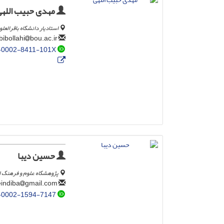
مهدی حبیب اللهی
استادیار دانشگاه باقرالعل
bou.ac.ir
habibollahi
-0002-8411-101X
حسین دیبا
پژوهشگاه علوم و فرهنگ اس
gmail.com
hoseindiba
-0002-1594-7147