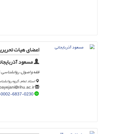
اعضای هیات تحریری
مسعود آذربایجان
فقه و اصول، روانشناسی، ا
استاد تمام ، گروه روانشنا
rihu.ac.ir
mazarbayejani
-0002-6837-0230