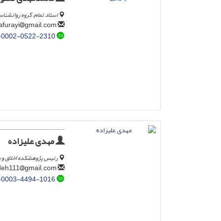
استاد تمام، گروه روانشناسی
gmail.com
safurayi
-0002-0522-2310
مهدی علیزاده
رئیس پژوهشکده اخلاق و مع
gmail.com
alizadeh111
-0003-4494-1016