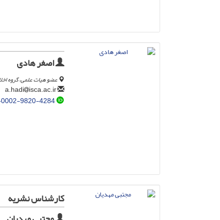
اصغر هادی
عضو هیات علمی، گروه اخلا
isca.ac.ir
a.hadi
-0002-9820-4284
کارشناس نشریه
مجتبی مهدیان