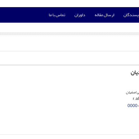
ویسندگان
ارسال مقاله
داوران
تماس با ما
یان
ی اصفهان
0000