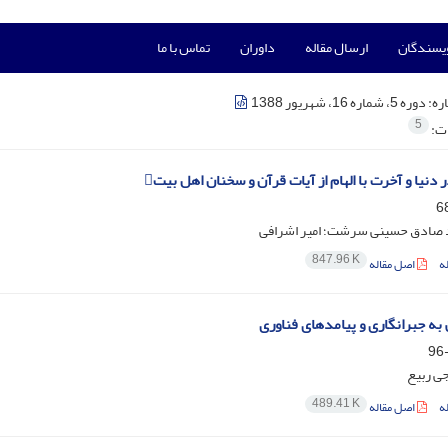
ویسندگان
ارسال مقاله
داوران
تماس با ما
ره:
دوره 5، شماره 16، شهریور 1388
5
ات:
در دنیا و آخرت با الهام از آیات قرآن و سخنان اهل بیت
د صادق حسینی سرشت؛ امیر اشرافی
847.96 K
ه
اصل مقاله
 به جبرانگاری و پیامدهای فناوری
ی ربیع
489.41 K
ه
اصل مقاله