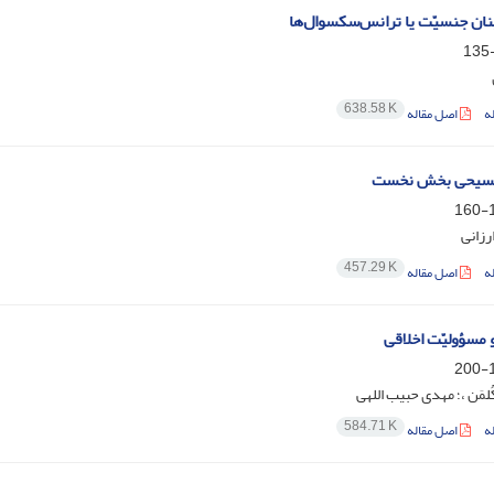
نان جنسیّت یا ترانس‌سکسوال‌ها
638.58 K
ه
اصل مقاله
مسیحی بخش نخست
1
رزانی
457.29 K
ه
اصل مقاله
 مسؤولیّت اخلاقی
1
کُلمَن ،؛ مهدی حبیب اللهی
584.71 K
ه
اصل مقاله