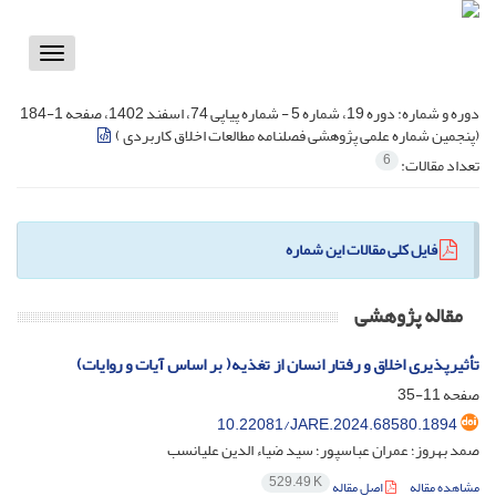
Toggle
vigation
دوره و شماره:
دوره 19، شماره 5 - شماره پیاپی 74، اسفند 1402، صفحه 1-184
(پنجمین شماره علمی پژوهشی فصلنامه مطالعات اخلاق کاربردی )
6
تعداد مقالات:
فایل کلی مقالات این شماره
مقاله پژوهشی
تأثیرپذیری اخلاق و رفتار انسان از تغذیه( بر اساس آیات و روایات)
صفحه
11-35
10.22081/JARE.2024.68580.1894
صمد بهروز؛ عمران عباسپور؛ سید ضیاء الدین علیانسب
529.49 K
مشاهده مقاله
اصل مقاله