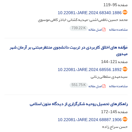
صفحه
95-119
10.22081/JARE.2024.68340.1886
محمد حسین ناظمی اشنی؛ مهدیه کشانی؛ اباذر کافی موسوی
739.22 K
مشاهده مقاله
اصل مقاله
مٰؤلفه های اخلاق کاربردی در تربیت دانشجوی منتظرمبتنی بر آرمان شهر
مهدوی
صفحه
121-144
10.22081/JARE.2024.68556.1892
سیدمهدی سلطانی رنانی
551.75 K
مشاهده مقاله
اصل مقاله
راهکارهای تحصیل روحیه شکرگزاری از دیدگاه متون اسلامی
صفحه
145-172
10.22081/JARE.2024.68887.1906
حسن سراج زاده