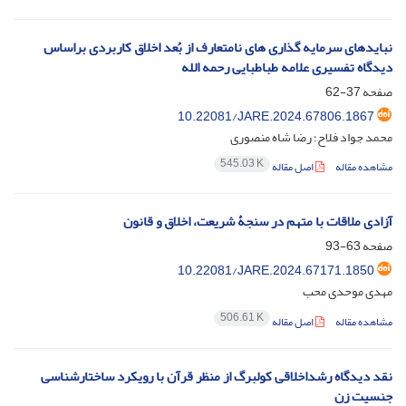
نبایدهای سرمایه گذاری های نامتعارف از بُعد اخلاق کاربردی براساس
دیدگاه تفسیری علامه طباطبایی رحمه الله
صفحه
37-62
10.22081/JARE.2024.67806.1867
محمد جواد فلاح؛ رضا شاه منصوری
545.03 K
مشاهده مقاله
اصل مقاله
آزادی ملاقات با متهم در سنجۀ شریعت، اخلاق و قانون
صفحه
63-93
10.22081/JARE.2024.67171.1850
مهدی موحدی محب
506.61 K
مشاهده مقاله
اصل مقاله
نقد دیدگاه رشداخلاقی کولبرگ از منظر قرآن با رویکرد ساختارشناسی
جنسیت زن