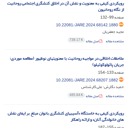
رویکردی کیفی به معنویت و نقش آن در اخلاق کنشگری اجتماعی روحانیت
از نگاه روحانیون
صفحه
99-132
10.22081/JARE.2024.68142.1880
مجید جعفریان
738.17 K
مشاهده مقاله
اصل مقاله
ملاحظات اخلاقی در مواجهه روحانیت با معنویتهای نوظهور (مطالعه موردی:
جریان پائولوکوئیلو)
صفحه
133-154
10.22081/JARE.2024.68207.1882
حمید نگارش؛ علی کارشناس
485.84 K
مشاهده مقاله
اصل مقاله
رویکردی کیفی به خاستگاه «آسیبهای کنشگری بانوان مبلغ بر ایفای نقش
های خانوادگی آنان» و ارائه راهکار
صفحه
155-187