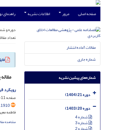
صفحه اصلی
مرور
اطلاعات نشریه
راهنمای ن
دوره و شما
تعداد مقال
مقالات آماده انتشار
شماره جاری
فای
مقاله
شماره‌های پیشین نشریه
رویکرد قر
دوره 21 (1404)
صفحه
11-36
.1910
دوره 20 (1403)
فاطمه معین
شماره 4
مشاهده مقال
شماره 3
شماره 2