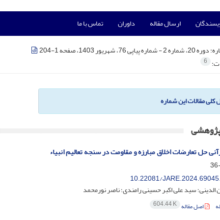
ویسندگان
ارسال مقاله
داوران
تماس با ما
ره:
دوره 20، شماره 2 - شماره پیاپی 76، شهریور 1403، صفحه 1-204
6
ات:
ل کلی مقالات این شماره
 پژوهشی
آنی حل تعارضات اخلاق مبارزه و مقاومت در سنجه تعالیم انبیاء
10.22081/JARE.2024.69045
 الدینی؛ سید علی اکبر حسینی رامندی؛ ناصر نورمحمد
604.44 K
ه
اصل مقاله