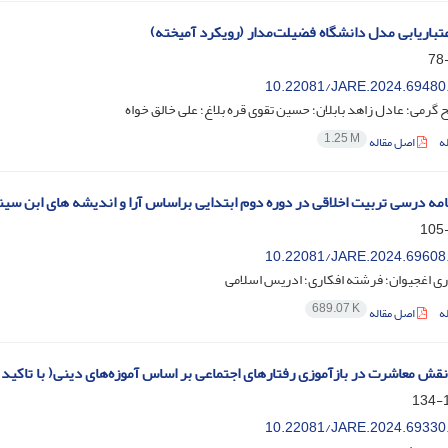
عتباریابی مدل دانشگاه‌ فضیلت‌مدار (رویکرد آمیخته)
10.22081/JARE.2024.69480
گرمی؛ عادل زاهد بابلان؛ حسین تقوی قره بلاغ؛ علی خالق خواه
1.25 M
ه
اصل مقاله
امه درسی تربیت اخلاقی در دوره دوم ابتدایی براساس آرا و اندیشه های ابن سین
10.22081/JARE.2024.69608
ی اغجیوان؛ فرشته افکاری؛ ادریس اسلامی
689.07 K
ه
اصل مقاله
 نقش معاشرت در بازآموزی رفتارهای اجتماعی بر اساس آموزه‌های دینی( با تاکید 
1
10.22081/JARE.2024.69330