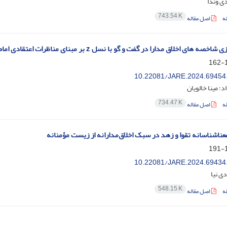
ی وندا
743.54 K
ه
اصل مقاله
ای اخلاق مدارا در گفت و گو با نسل z بر مبنای مناظرات اعتقادی امام رضا علیه السلام
1
10.22081/JARE.2024.69454
؛ مینا خالویان
734.47 K
ه
اصل مقاله
ناشناسانه تقوا و زهد در سبک اخلاق‌مدارانه از زیست مؤمنانه
1
10.22081/JARE.2024.69434
ی نیا
548.15 K
ه
اصل مقاله