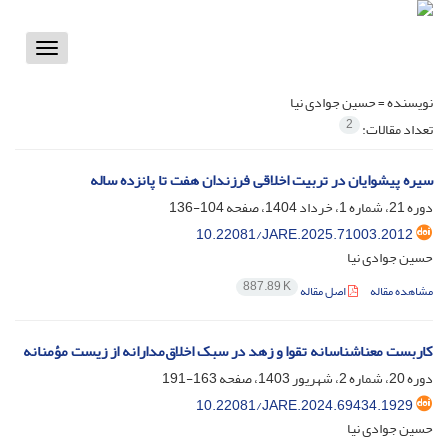
Toggle
vigation
نویسنده =
حسین جوادی نیا
2
تعداد مقالات:
سیره پیشوایان در تربیت اخلاقی فرزندان هفت تا پانزده ساله
دوره 21، شماره 1، خرداد 1404، صفحه
104-136
10.22081/JARE.2025.71003.2012
حسین جوادی نیا
887.89 K
مشاهده مقاله
اصل مقاله
کاربست معناشناسانه تقوا و زهد در سبک اخلاق‌مدارانه از زیست مؤمنانه
دوره 20، شماره 2، شهریور 1403، صفحه
163-191
10.22081/JARE.2024.69434.1929
حسین جوادی نیا