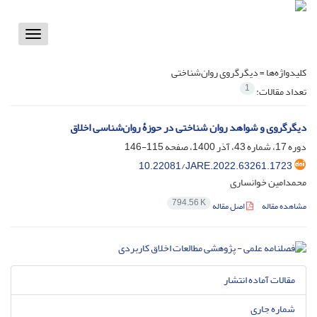
Toggle
vigation
کلیدواژه‌ها =
دیگرگروی روان‌شناختی
1
تعداد مقالات:
دیگرگروی و شواهد روان شناختی در حوزۀ روان‌شناسی اخلاق
دوره 17، شماره 43، آذر 1400، صفحه
115-146
10.22081/JARE.2022.63261.1723
محمدامین خوانساری
794.56 K
مشاهده مقاله
اصل مقاله
مقالات آماده انتشار
شماره جاری