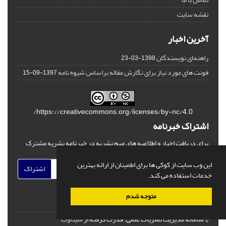
نقشه سایت
آخرین اخبار
راهنمای نویسندگان
1398-03-23
فونت های مورد نیاز برای نگارش مقاله براساس شیوه نامه
1397-09-15
https://creativecommons.org/licenses/by-nc/4.0/
اشتراک خبرنامه
برای دریافت اخبار و اطلاعیه های مهم نشریه در خبرنامه نشریه مشترک
شوید.
این وب سایت از کوکی ها برای اطمینان از ارائه بهترین
اشتراک
خدمات استفاده می کند.
متوجه شدم
© سامانه مدیریت نشریات علمی.
قدرت گرفته از
سیناوب