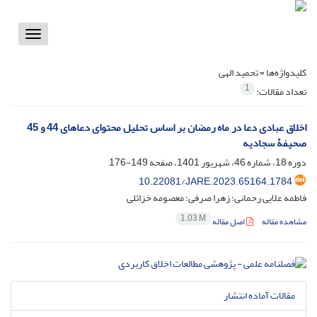
Toggle
vigation
کلیدواژه‌ها =
تحمید الهی
1
تعداد مقالات:
اخلاق عبادی دعا در ماه رمضان بر اساس تحلیل محتوای دعاهای 44 و 45
صحیفۀ سجادیه
دوره 18، شماره 46، شهریور 1401، صفحه
149-176
10.22081/JARE.2023.65164.1784
فاطمه علایی رحمانی؛ زهرا صرفی؛ معصومه خزائلی
1.03 M
مشاهده مقاله
اصل مقاله
مقالات آماده انتشار