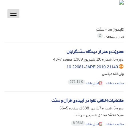
Toggle
vigation
کلیدواژه‌ها =
سنّت
2
تعداد مقالات:
معنویّت و هنر از دیدگاه سنّت‌گرایان
دوره 6، شماره 20، شهریور 1389، صفحه
7-43
10.22081/JARE.2010.21140
ولی الله عباسی
271.11 K
مشاهده مقاله
اصل مقاله
مقتضیات اخلاقی تقوا در آیینه‌ی قرآن و سنّت
دوره 5، شماره 17، مهر 1388، صفحه
5-56
سیّد محمّد صادق حسینی سرشت
6.06 M
مشاهده مقاله
اصل مقاله