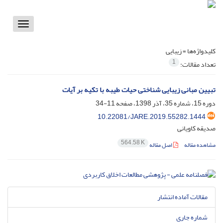
Toggle
vigation
کلیدواژه‌ها =
زیبایی
1
تعداد مقالات:
تبیین مبانی زیبایی شناختی حیات طیبه با تکیه بر آیات
دوره 15، شماره 35، آذر 1398، صفحه
11-34
10.22081/JARE.2019.55282.1444
صدیقه کاویانی
564.58 K
مشاهده مقاله
اصل مقاله
مقالات آماده انتشار
شماره جاری