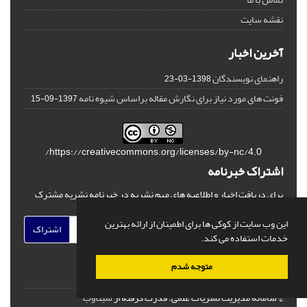
نقشه سایت
آخرین اخبار
راهنمای نویسندگان
1398-03-23
فونت های مورد نیاز برای نگارش مقاله براساس شیوه نامه
1397-09-15
https://creativecommons.org/licenses/by-nc/4.0/
اشتراک خبرنامه
برای دریافت اخبار و اطلاعیه های مهم نشریه در خبرنامه نشریه مشترک
شوید.
این وب سایت از کوکی ها برای اطمینان از ارائه بهترین
اشتراک
خدمات استفاده می کند.
متوجه شدم
© سامانه مدیریت نشریات علمی.
قدرت گرفته از
سیناوب