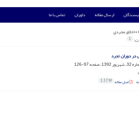
ویسندگان
ارسال مقاله
داوران
تماس با ما
 =
اخلاق مجردی
1
ات:
 در دوران تجرد
97-126
1.17 M
ه
اصل مقاله