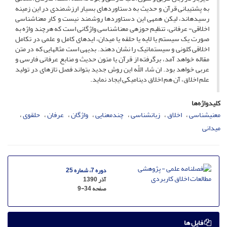
به پشتیبانی قرآن و حدیث به دستاوردهای بسیار ارزشمندی در این زمینه
رسیده‏اند، لیکن همه‏ی این دستاوردها روشمند نیست و کار معناشناسی
اخلاقی- عرفانی، تنظیم حوزه‏ی معناشناسی واژگانی است که هرچند واژه به
صورت یک سیستم یا لایه یا حلقه یا میدان، ایده‏ای کامل و علمی در تکامل
اخلاقی کلونی و سیستماتیک را نشان دهند. بدیهی است مثال‏هایی که در متن
مقاله خواهد آمد، برگرفته از قرآن یا متون حدیث و منابع عرفانی فارسی و
عربی خواهد بود. ان شاء اللّه این روش جدید بتواند فصل تازه‏ای در تولید
علم اخلاق، آن هم اخلاق دینامیکی ایجاد نماید.
کلیدواژه‌ها
معنی‏شناسی
اخلاق
زبانشناسی
چندمعنایی
واژگان
عرفان
حلقوی
میدانی
دوره 7، شماره 25
آذر 1390
صفحه
9-34
فایل ها