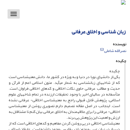
Toggle
vigation
زبان شناسی و اخلاق عرفانی
نویسنده
نصرالله شاملی
چکیده
چکیده
یکی از دانش‏های نوپا در دنیا و به ویژه در کشور ما، دانش معنی‏شناسی است
که از شاخه‏های زبانشناسی به شمار می‏آید. متون اسلامی اعم از قرآن و
حدیث و مطالب عرفانی حاوی نکات اخلاقی و کدهای اخلاقی فراوان است.
متأسفانه در سال‏های اخیر با وجود تحقیقات ارزنده در تمام شاخه‏های علوم
اسلامی، پژوهش قابل قبولی راجع به معنی‏شناسی اخلاقی- عرفانی نشده
است. این‏جانب در اصل مقاله تصمیم دارم تصویری روشن از معنی‏شناسی
اخلاقی- عرفانی را برای علاقه‏مندان به اخلاق عرفانی بیان کنم تا مشتاقان به
ارزش و اهمیت این پژوهش پی برند.
معنی‏شناسی اخلاقی در پی روشن کردن مفاهیم و کدهای اخلاقی است که از
دیرباز در زبان عربی و متون ادب فارسی وجود داشته است. عارفان اسلامی