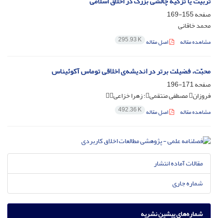
تربیت یا تزکیه چالشی بزرگ در اخلاق اسلامی
صفحه
155-169
محمد خاقانی
295.93 K
مشاهده مقاله
اصل مقاله
محبّت، فضیلت برتر در اندیشه‌ی اخلاقی توماس آکوئیناس
صفحه
171-196
فروزان مصطفی منتقمی؛ زهرا خزاعی
492.36 K
مشاهده مقاله
اصل مقاله
مقالات آماده انتشار
شماره جاری
شماره‌های پیشین نشریه