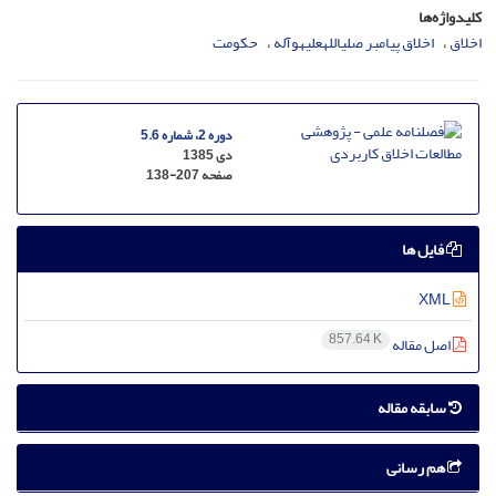
کلیدواژه‌ها
اخلاق
اخلاق پیامبر صلی‏الله‏علیه‏و‏آله
حکومت
دوره 2، شماره 5.6
دی 1385
صفحه
138-207
فایل ها
XML
857.64 K
اصل مقاله
سابقه مقاله
هم رسانی