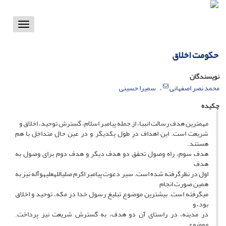
Toggle
vigation
حکومت اخلاق
نویسندگان
محمد نصر اصفهانی
سمیرا حسینی
چکیده
مهم‏ترین هدف رسالت انبیا، از جمله پیامبر اسلام، گسترش توحید، اخلاق و
شریعت است. این اهداف در طول یکدیگر و در عین حال متداخل با هم
هستند.
هدف سوم، راه وصول تحقق دو هدف دیگر و هدف دوم برای وصول به
هدف
اول در نظرگرفته شده است. سیر دعوت پیامبر اکرم صلی‏الله‏علیه‏و‏آله نیز به
همین صورت انجام
می‏گرفته است. بیشترین موضوع تبلیغ رسول خدا در مکه، توحید و اخلاق
بود، و
در مدینه، در راستای آن دو هدف، به گسترش شریعت نیز پرداخت.
موضوع