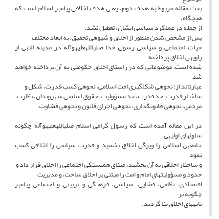
بحث مقاله مربوط به هدف دوم، یعنی هدف اخلاقی پیامبر اسلام است که
هیچ‏گاه،
از جمله در عملکرد سیاسی ایشان، تعطیل نشد.
پس از مشخص شدن منظور از اخلاق و شیوه‏ی تحقیق، به ابعاد مختلف
حیات اجتماعی و سیاسی رسول خدا صلی‏الله‏علیه‏و‏آله در مدینه النبی از
زاویه‏ی اخلاق پرداخته
شده است. موضوعاتی که در راستای اخلاق حکومتی به آن پرداخته خواهد
شد
عبارت‏اند از: نحوه‏ی شکل‏گیری امت اسلامی، نحوه‏ی کسب قدرت، شکل و
ساختار قدرت، حد قدرت، حد مسؤولیت، حقوق اساسی شهروندان، نظارت
مردمی، نحوه‏ی قانون‏گذاری، نحوه‏ی اجرای قانون و نحوه‏ی قضاوت.
در این مقاله آمده است که رسول گرامی اسلام صلی‏الله‏علیه‏و‏آله چگونه
سلول‏های اولیه‏ی
جامعه‏ی اسلامی را ویژگی اخلاق بخشید و قدرت سیاسی را اخلاقی کسب
نمود
و ساختار اخلاقی به آن بخشید، مبنای همبستگی اجتماعی را اخلاق قرار داد و
حدود و مسؤولیت‏های امام و امت را مبتنی بر اخلاق ساخت، و مدیریت
اقتصادی، نظامی، قضایی، سیاسی، فرهنگی و تربیتی و اجتماعی پیامبر
چگونه بر
پایه‏های اخلاق بنا گردید.