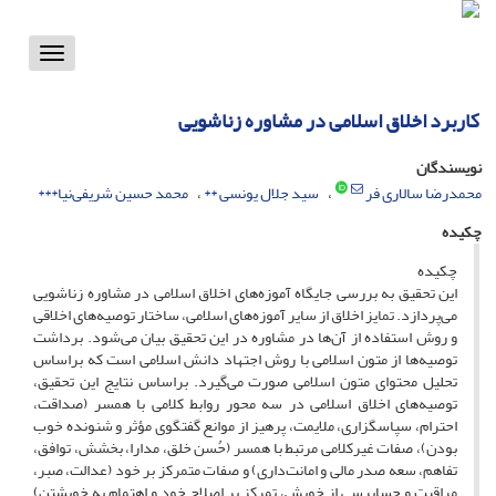
Toggle
vigation
کاربرد اخلاق اسلامی در مشاوره زناشویی
نویسندگان
محمدرضا سالاری فر
سید جلال یونسی **
محمد حسین شریفی‌نیا***
چکیده
چکیده
این تحقیق به بررسی جایگاه آموزه‌های اخلاق اسلامی در مشاوره زناشویی
می‌پردازد. تمایز اخلاق از سایر آموزه‌های اسلامی، ساختار توصیه‌های اخلاقی
و روش استفاده از آن‌ها در مشاوره در این تحقیق بیان می‌شود. برداشت
توصیه‌ها از متون اسلامی با روش اجتهاد دانش اسلامی است که براساس
تحلیل محتوای متون اسلامی صورت می‌گیرد. براساس نتایج این تحقیق،
توصیه‌های اخلاق اسلامی در سه محور روابط کلامی با همسر (صداقت،
احترام، سپاسگزاری، ملایمت، پرهیز از موانع گفتگوی مؤثر و شنونده خوب
بودن)، صفات غیرکلامی مرتبط با همسر (حُسن خلق، مدارا، بخشش، توافق،
تفاهم، سعه صدر مالی و امانت‌داری) و صفات متمرکز بر خود (عدالت، صبر،
مراقبت و حسابرسی از خویش، تمرکز بر اصلاح خود و اهتمام به خویشتن)