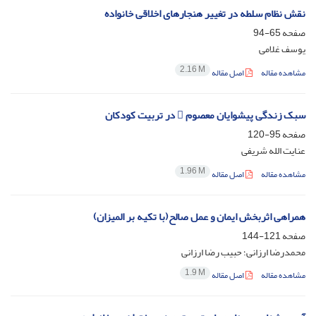
نقش نظام سلطه در تغییر هنجارهای اخلاقی خانواده
صفحه
65-94
یوسف غلامی
2.16 M
مشاهده مقاله
اصل مقاله
سبک زندگی پیشوایان معصوم  در تربیت کودکان
صفحه
95-120
عنایت الله شریفی
1.96 M
مشاهده مقاله
اصل مقاله
همراهی اثربخش ایمان و عمل صالح(با تکیه بر المیزان)
صفحه
121-144
محمدرضا ارزانی؛ حبیب رضا ارزانی
1.9 M
مشاهده مقاله
اصل مقاله