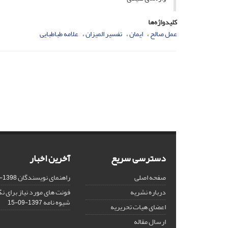
کلیدواژه‌ها
عمل صالح
ایمان
تفسیر المیزان
علامه طباطبایی
دسترسی سریع
آخرین اخبار
صفحه اصلی
راهنمای نویسندگان
1398-03-23
درباره نشریه
فونت های مورد نیاز برای 
شیوه نامه
1397-09-15
اعضای هیات تحریریه
ارسال مقاله