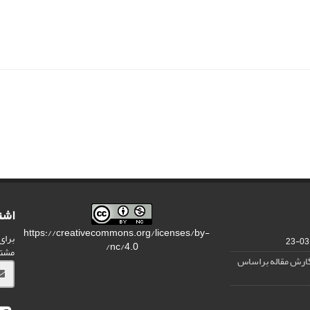
اشت
https://creativecommons.org/licenses/by-
برای
nc/4.0/
مشت
نگارش مقاله براساس