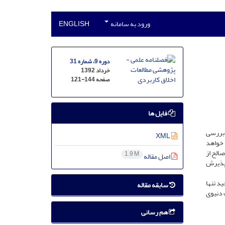
ورود به سامانه
ENGLISH
دوره 9، شماره 31
خرداد 1392
صفحه
121-144
فایل ها
 بررسی
XML
 خواهد
صالح از
1.9 M
اصل مقاله
 پذیرش
ید تنها
سابقه مقاله
 دنیوی
هم رسانی