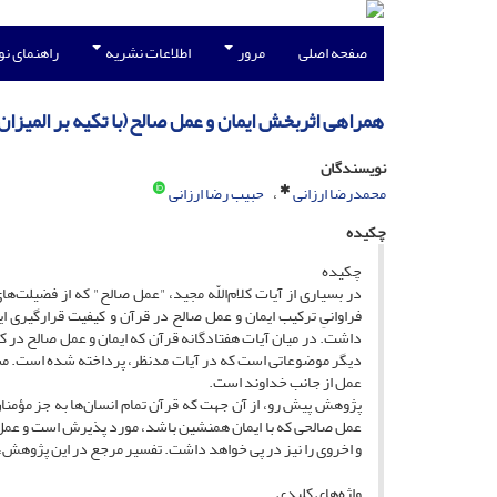
صفحه اصلی
مرور
اطلاعات نشریه
راهنمای ن
همراهی اثربخش ایمان و عمل صالح(با تکیه بر المیزان
نویسندگان
محمدرضا ارزانی
حبیب رضا ارزانی
چکیده
چکیده
در بسیاری از آیات کلام‌اللّه مجید، "عمل صالح" که از فضیلت‌
فراوانیِ ترکیب ایمان و عمل صالح در قرآن و کیفیت قرارگیری ا
داشت. در میان آیات هفتادگانه قرآن که ایمان و عمل صالح در کنا
دیگر موضوعاتی است که در آیات مدنظر، پرداخته شده است. مسئ
عمل از جانب خداوند است.
پژوهش پیش رو، از آن جهت که قرآن تمام انسان‌ها به جز مؤمنان ص
عمل صالحی که با ایمان همنشین باشد، مورد پذیرش است و عمل 
و اخروی را نیز در پی خواهد داشت. تفسیر مرجع در این پژوهش، تف
واژه‌های کلیدی