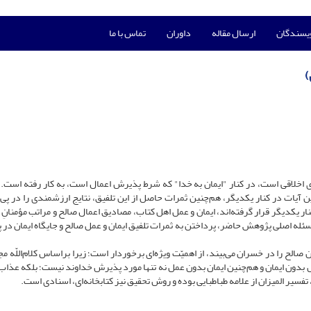
ویسندگان
ارسال مقاله
داوران
تماس با ما
)
های اخلاقی است، در کنار "ایمان به خدا" که شرط پذیرش اعمال است، به کار رفته است.
ین آیات در کنار یکدیگر، هم‌چنین ثمرات حاصل از این تلفیق، نتایج ارزشمندی را در پی
ر یکدیگر قرار گرفته‌اند، ایمان و عمل اهل کتاب، مصادیق اعمال صالح و مراتب مؤمنانِ 
له اصلی پژوهش حاضر، پرداختن به ثمرات تلفیق ایمان و عمل صالح و جایگاه ایمان در
الح را در خسران می‌بیند، از اهمیّت ویژه‌ای برخوردار است؛ زیرا براساس کلام‌اللّه مج
بدون ایمان و هم‌چنین ایمان بدون عمل نه تنها مورد پذیرش خداوند نیست؛ بلکه عذاب
سیر المیزان از علامه طباطبایی بوده و روش تحقیق نیز کتابخانه‌ای، اسنادی است.