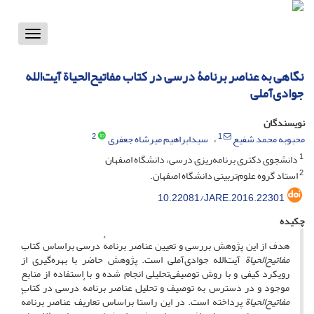
Toggle
vigation
نگاهی به عناصر برنامۀ درسی در کتاب مفاتیح‌الحیاة آیت‌الله
جوادی‌آملی
نویسندگان
2
1
محبوبه محمد شفیع
سیدابراهیم میرشاه جعفری
1
دانشجوی دکتری برنامه‌ریزی درسی، دانشگاه اصفهان
2
استاد گروه علوم‌تربیتی دانشگاه اصفهان.
10.22081/JARE.2016.22301
چکیده
هدف از این پژوهش بررسی و تعیین عناصر برنامهٔ درسی براساس کتاب
مفاتیح‌الحیاة
آیت‌الله جوادی‌آملی است. پژوهش حاضر با بهره‌گیری از
رویکرد کیفی و با روش توصیفی‌تحلیلی انجام شده و با استفاده از منابع
موجود و در دسترس به توصیف و تحلیل عناصر برنامهٔ درسی در کتاب
مفاتیح‌الحیاة
پرداخته است. در این راستا براساس تعاریف عناصر برنامهٔ