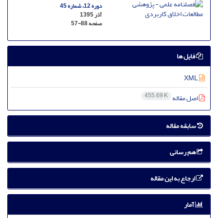
دوره 12، شماره 45
آذر 1395
صفحه
57-88
فایل ها
XML
455.69 K
اصل مقاله
سابقه مقاله
هم رسانی
ارجاع به این مقاله
آمار