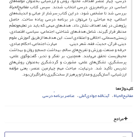
درسی، چهار عنصر اهداف، محتوا، روش و ارزشیابی به‌عنوان مؤلفه‌های
اساسی در برنامه‌ریزی درسی انتخاب شدند. سپس کتاب
مفاتیح‌الحیاة
بررسی شد تا مشخص شود، در این کتابِ سرشار از مبانی و اندیشه‌های
اسلامی، چه مباحثی را می‌توان در برنامهٔ درسی پیاده ساخت. حاصل
پژوهش در بُعد اهداف نشان داد، هدف‌های مهمی که باید در تعلیم‌وتعلّم
مدنظر قرار گیرند، شامل هدف‌های شناختی، اجتماعی، سیاسی، اقتصادی،
زیستی‌جسمانی، اخلاقی و اعتقادی است. این هدف‌ها ازطریق آموزش علوم
دینی، قرآن، حدیث، فقه، شعر دینی، مهارت اجتماعی، احکام عبادی،
حرفه و صنعت، ورزش و تفریح‌های سالم، بهداشت جسم و روان و بهداشت
محیط‌زیست تحقق می‌یابند. همچنین، بر تفکر و تدبر، گفت‌وگوی علمی،
پرسشگری، تشکل‌های علمی، مشورت و گردشگری به‌عنوان روش‌های
تدریس تأکید شد. درنهایت، مباحث مهم چهارمین عنصر، یعنی مؤلفهٔ
ارزشیابی، آسان‌گیری و مدارا و پرهیز از سخت‌گیری با فراگیران بود.
کلیدواژه‌ها
مفاتیح‌الحیاة
آیت‌الله جوادی‌آملی
عناصر برنامهٔ درسی
مراجع