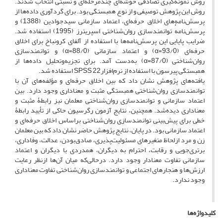
روش نمونه‌گیری تصادفی خوشه‌ای چندمرحله‌ای و نسبتی انتخاب شدند.
روش این پژوهش توصیفی و از نوع همبستگی بود. برای گردآوری داده‌ها از
پرسش‌نامه‌های اخلاق حرفه‌ای، اعتماد سازمانی سیدجوادین (1388) و
پرسش‌نامهٔ توانمندسازی روان‌شناختی اسپریترز (1995) استفاده شد.
ضرایب پایایی این پرسش‌نامه‌ها با استفاده از آلفای کرونباخ برای اخلاق
حرفه‌ای (93/0=α) و اعتماد سازمانی (88/0=α) و توانمندسازی
روان‌شناختی (87/0=α) به‌دست آمد. برای تجزیه‌وتحلیل داده‌ها از
همبستگی پیرسون با استفاده از نرم‌افزار22 SPSS استفاده‌ شد.
یافته‌های پژوهش نشان داد که بین اخلاق حرفه‌ای و مؤلفه‌های آن با
توانمندسازی روان‌شناختی همبستگی مثبت و معناداری وجود دارد. بین
اعتماد سازمانی و توانمندسازی روان‌شناختی معلمان نیز رابطۀ مثبت و
معناداری دیده‌شد. همچنین، نتایج آزمون رگرسیون حاکی از تأیید رابطۀ
خطی برای پیش‌بینی توانمندسازی روان‌شناختی براساس اخلاق حرفه‌ای و
اعتماد سازمانی بود. در پایان، نتایج پژوهش حاضر نشان داد که بین معلمان
زن و مرد ازلحاظ متغیرهای مسئولیت‌پذیری، صادق‌بودن، عدالت، وفاداری،
برتری‌جویی و رقابت، احترام به دیگران، همدردی با دیگران و اعتماد
سازمانی تفاوت معنادار وجود دارد. درحالی‌که میان آن‌‌ها ازنظر رعایت
ارزش‌ها و هنجارهای اجتماعی و توانمندسازی روان‌شناختی تفاوت معناداری
وجود ندارد.
کلیدواژه‌ها