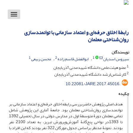
Toggle
vigation
رابطة اخلاق حرفه‌ای و اعتماد سازمانی با توانمندسازی
روان‌شناختی معلمان
نویسندگان
1
2
1
سیروس اسدیان
ابوالفضل قاسم زاده
محسن ربیعی
1
عضو هیئت‌علمی دانشگاه شهیدمدنی آذربایجان
2
کارشناس‌ارشد دانشگاه شهیدمدنی آذربایجان
10.22081/JARE.2017.45016.
چکیده
هدف اصلی پژوهش حاضربررسی رابطهٔ اخلاق حرفه‌ای و اعتماد سازمانی بر
توانمندسازی روان‌شناختی معلمان بود. جامعۀ آماری این پژوهش شامل
تمامی معلمان دورۀ متوسطۀ اول در مدارس دولتی در سال تحصیلی 1392
تا 1393در نواحی پنج‌گانۀ آموزش‌وپرورش تبریز، به تعداد 2100 نفر
بودند. نمونۀ مدنظر براساس جدول مورگان 322 نفر بودند که این افراد با