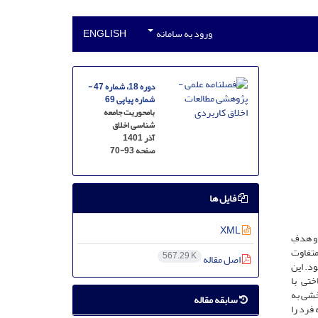
ورود به سامانه
ENGLISH
دوره 18، شماره 47 -
شماره پیاپی 69
بامحوریت جامعه
شناسی اخلاق
آذر 1401
صفحه
70-93
فایل ها
XML
و هدفِ
متفاوت
567.29 K
اصل مقاله
ود. این
تی با
خشی به
سابقه مقاله
فرد را