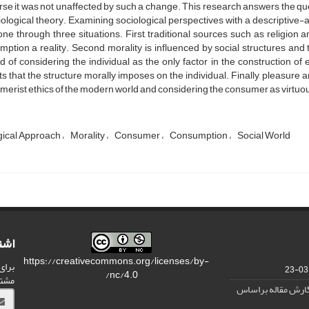
rse it was not unaffected by such a change. This research answers the qu
iological theory. Examining sociological perspectives with a descriptive
ne through three situations. First, traditional sources such as religion 
ption a reality. Second, morality is influenced by social structures and 
d of considering the individual as the only factor in the construction of 
ts that the structure morally imposes on the individual. Finally, pleasure 
erist ethics of the modern world and considering the consumer as virtuou
gical Approach
Morality
Consumer
Consumption
Social World
اشت
https://creativecommons.org/licenses/by-
برای
nc/4.0/
مشت
نگارش مقاله براساس