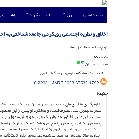
صفحه اصلی
مرور
اطلاعات نشریه
راهنمای ن
اخلاق و نظریه اجتماعی رویکردی جامعه‌شناختی به ا
نوع مقاله : مقاله پژوهشی
نویسنده
مجید جعفریان
استادیار پژوهشگاه علوم و فرهنگ اسلامی
10.22081/JARE.2023.65533.1792
چکیده
با اوج‌گیری فناوری‌های جدید در عصر مدرن، زیست انسانی متف
مصرف تبدیل شد. مصرف‌کننده و عملکرد او پیش از این محدود به ی
شد. در این میان، اخلاق به‌عنوان یک امر پایه و جهان‌شمول، ارتبا
پژوهش به این پرسش پاسخ می‌دهد که در نظریۀ جامعه‌شن
رویکردتوصیفی‌تحلیلی نشان می‌دهد اخلاق در مصرف سه وضعیت 
اخلاق و مؤثربودنش در مصرف شده‌اند. دوم، اخلاق تحت‌تأثیر ساخ