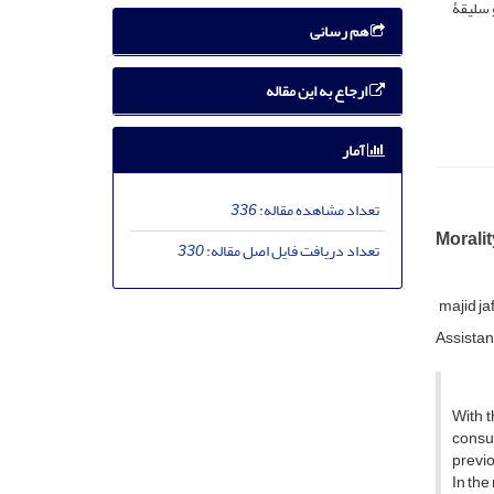
 سلیقۀ
هم رسانی
ارجاع به این مقاله
آمار
تعداد مشاهده مقاله:
336
Morali
تعداد دریافت فایل اصل مقاله:
330
majid ja
Assistant
With t
consu
previo
In the