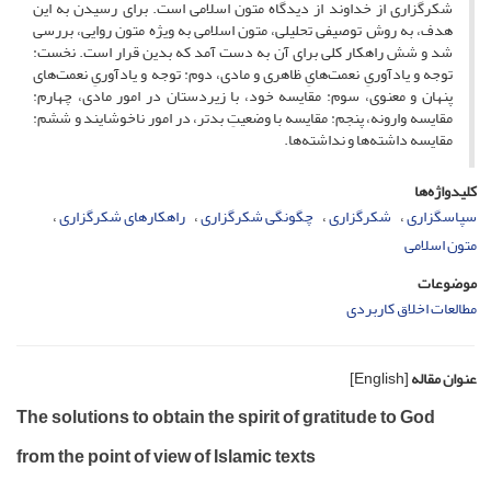
شکرگزاری از خداوند از دیدگاه متون اسلامی است. برای رسیدن به این
هدف، به روش توصیفی تحلیلی، متون اسلامی به ویژه متون روایی، بررسی
شد و شش راهکار کلی برای آن به دست آمد که بدین قرار است. نخست:
توجه و یادآوریِ نعمت‌هایِ ظاهری و مادی، دوم: توجه و یادآوریِ نعمت‌های
پنهان و معنوی، سوم: مقایسه خود، با زیردستان در امور مادی، چهارم:
مقایسه وارونه، پنجم: مقایسه با وضعیتِ بدتر، در امور ناخوشایند و ششم:
مقایسه داشته‌ها و نداشته‌ها.‌
کلیدواژه‌ها
سپاسگزاری
شکرگزاری
چگونگی شکرگزاری
راهکارهای شکرگزاری
متون اسلامی
موضوعات
مطالعات اخلاق کاربردی
عنوان مقاله
[English]
The solutions to obtain the spirit of gratitude to God
from the point of view of Islamic texts