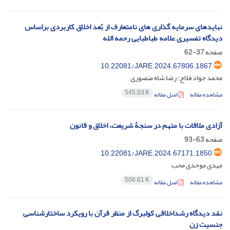
نبایدهای سرمایه گذاری های نامتعارف از بُعد اخلاق کاربردی براساس
دیدگاه تفسیری علامه طباطبایی رحمه الله
صفحه
37-62
10.22081/JARE.2024.67806.1867
محمد جواد فلاح؛ رضا شاه منصوری
545.03 K
مشاهده مقاله
اصل مقاله
آزادی ملاقات با متهم در سنجۀ شریعت، اخلاق و قانون
صفحه
63-93
10.22081/JARE.2024.67171.1850
مهدی موحدی محب
506.61 K
مشاهده مقاله
اصل مقاله
نقد دیدگاه رشداخلاقی کولبرگ از منظر قرآن با رویکرد ساختارشناسی
جنسیت زن