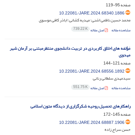
صفحه
95-119
10.22081/JARE.2024.68340.1886
محمد حسین ناظمی اشنی؛ مهدیه کشانی؛ اباذر کافی موسوی
739.22 K
مشاهده مقاله
اصل مقاله
مٰؤلفه های اخلاق کاربردی در تربیت دانشجوی منتظرمبتنی بر آرمان شهر
مهدوی
صفحه
121-144
10.22081/JARE.2024.68556.1892
سیدمهدی سلطانی رنانی
551.75 K
مشاهده مقاله
اصل مقاله
راهکارهای تحصیل روحیه شکرگزاری از دیدگاه متون اسلامی
صفحه
145-172
10.22081/JARE.2024.68887.1906
حسن سراج زاده