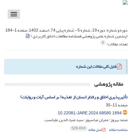
Toggle
vigation
دوره و شماره:
دوره 19، شماره 5 - شماره پیاپی 74، اسفند 1402، صفحه 1-184
(پنجمین شماره علمی پژوهشی فصلنامه مطالعات اخلاق کاربردی )
6
تعداد مقالات:
فایل کلی مقالات این شماره
مقاله پژوهشی
تأثیرپذیری اخلاق و رفتار انسان از تغذیه( بر اساس آیات و روایات)
صفحه
11-35
10.22081/JARE.2024.68580.1894
صمد بهروز؛ عمران عباسپور؛ سید ضیاء الدین علیانسب
529.49 K
مشاهده مقاله
اصل مقاله