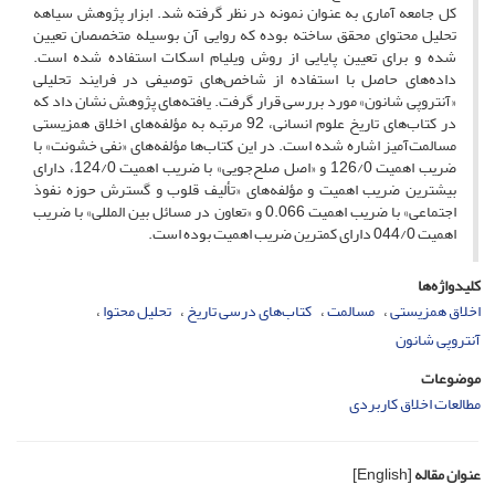
کل جامعه آماری به عنوان نمونه در نظر گرفته شد. ابزار پژوهش سیاهه
تحلیل محتوای محقق ساخته بوده که روایی آن بوسیله متخصصان تعیین
شده و برای تعیین پایایی از روش ویلیام اسکات استفاده شده است.
داده‌های حاصل با استفاده از شاخص‌های توصیفی در فرایند تحلیلی
«آنتروپی شانون» مورد بررسی قرار گرفت. یافته‌های پژوهش نشان داد که
در کتاب‌های تاریخ علوم انسانی، 92 مرتبه به مؤلفه‌های اخلاق همزیستی
مسالمت‌آمیز اشاره شده است. در این کتاب‌ها مؤلفه‌های «نفی خشونت» با
ضریب اهمیت 126/0 و «اصل صلح‌جویی» با ضریب اهمیت 124/0، دارای
بیشترین ضریب اهمیت و مؤلفه‌های «تألیف قلوب و گسترش حوزه نفوذ
اجتماعی» با ضریب اهمیت 0.066 و «تعاون در مسائل بین المللی» با ضریب
اهمیت 044/0 دارای کمترین ضریب اهمیت بوده است.
کلیدواژه‌ها
اخلاق همزیستی
مسالمت
کتاب‌های درسی تاریخ
تحلیل محتوا
آنتروپی شانون
موضوعات
مطالعات اخلاق کاربردی
عنوان مقاله
[English]