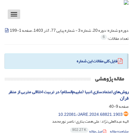
Toggle
vigation
دوره و شماره:
دوره 20، شماره 3 - شماره پیاپی 77، آذر 1403، صفحه 1-199
6
تعداد مقالات:
فایل کلی مقالات این شماره
مقاله پژوهشی
روش‌های اعتمادسازی انبیا (علیهم‌السلام) در تربیت اخلاقی متربی از منظر
قرآن
صفحه
9-40
10.22081/JARE.2024.68821.1903
الهه عبدالعلی نژاد؛ علی همت بناری؛ ناصر نورمحمد
902.27 K
مشاهده مقاله
اصل مقاله