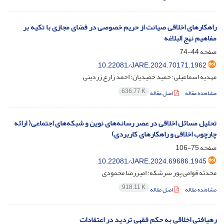
راهکارهای اخلاقی صیانت از حریم خصوصی در فضای مجازی با تکیه بر
مفاهیم نهج البلاغه
صفحه
44-74
10.22081/JARE.2024.70171.1962
مهدیه اسماعیلی؛ حمید حمیدیان؛ احمد زارع زردینی
636.77 K
مشاهده مقاله
اصل مقاله
تحلیل مسائل اخلاقی در عصر رسانه‌های نوین و شبکه‌های اجتماعی( ارائه
چارچوب اخلاقی و راهکارهای کاربردی)
صفحه
75-106
10.22081/JARE.2024.69686.1945
محدثه قوامی پور سرشکه؛ امیررضا محمودی
918.11 K
مشاهده مقاله
اصل مقاله
رهیافتی اخلاقی به حکم فقهی تردید در اعتقادات