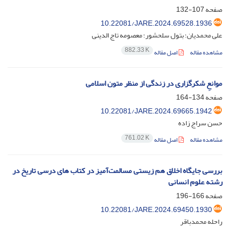
صفحه
107-132
10.22081/JARE.2024.69528.1936
علی محمدیان؛ بتول سلحشور؛ معصومه تاج الدینی
882.33 K
مشاهده مقاله
اصل مقاله
موانعِ شکرگزاری در زندگی از منظر متون اسلامی
صفحه
134-164
10.22081/JARE.2024.69665.1942
حسن سراج زاده
761.02 K
مشاهده مقاله
اصل مقاله
بررسی جایگاه اخلاق هم زیستی مسالمت‌آمیز در کتاب های درسی تاریخ در
رشته علوم انسانی
صفحه
166-196
10.22081/JARE.2024.69450.1930
راحله محمدباقر