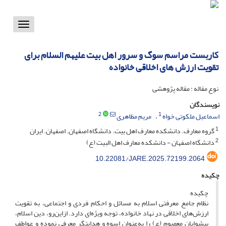
Toggle
vigation
کاربست مراسم سوگ و سرور اهل بیت علیهم السلام برای
تقویت ارزش های اخلاقی خانواده
نوع مقاله : مقاله پژوهشی
نویسندگان
2
1
اسماعیل ملکوتی خواه
مریم مظاهری
1
گروه معارف. دانشکده معارف اهل بیت. دانشگاه اصفهان. اصفهان. ایران
2
دانشگاه اصفهان - دانشکده معارف اهل البیت (ع)
10.22081/JARE.2025.72199.2064
چکیده
چکیده
نظام جامع معرفتی اسلام به مسائل و احکام فردی و اجتماعی، به تقویت
ارزش‌های اخلاقی در نهاد خانواده، توجه ویژه‌ای دارد. ازاین‌رو، دین اسلام،
پیشوایان معصوم (ع) را به‌عنوان اسوه و هدایتگر معرفی نموده و عواطف