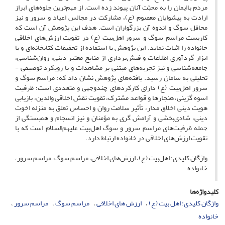
مردم باایمان را به محبّت آنان پیوند زده است. از مهم‌ترین جلوه‌های ابراز
ارادت به پیشوایان معصوم (ع)، مشارکت در مجالس اعیاد و سرور و نیز
محافل سوگ و اندوه آن بزرگواران است. هدف این پژوهش آن است که
کاربست مراسم سوگ و سرور اهل‌بیت (ع) در تقویت ارزش‌های اخلاقی
خانواده را اثبات نماید. این پژوهش با استفاده از تحقیقات کتابخانه‌ای و با
ابزار گردآوری اطلاعات و فیش‌برداری از منابع معتبر دینی، روان‌شناسی،
جامعه‌شناسی و نیز تجربه‌های مبتنی بر مشاهدات و با رویکرد توصیفی -
تحلیلی به سامان رسید. یافته‌های پژوهش نشان داد که: مراسم سوگ و
سرور اهل‌بیت (ع) دارای کارکردهای چندوجهی و متعددی است؛ ظرفیت
اسوه گزینی، هنجارها و قواعد مشترک، تقویت نقش اخلاقی والدین، بازیابی
هویت دینی اخلاق مدار، تأثیر سلامت روان و احساس تعلق به منزله اخوت
دینی، شادی‌بخشی و آرامش گری به مؤمنان و نیز انسجام و همبستگی از
جمله ظرفیت‌های مراسم سرور و سوگ اهل‌بیت علیهم‌السلام است که با
تقویت ارزش‌های اخلاقی در خانواده ارتباط دارد.
واژگان کلیدی: اهل‌بیت (ع)، ارزش‌های اخلاقی، مراسم سوگ، مراسم سرور،
خانواده
کلیدواژه‌ها
واژگان کلیدی: اهل‌ بیت (ع)
ارزش های اخلاقی
مراسم سوگ
مراسم سرور
خانواده