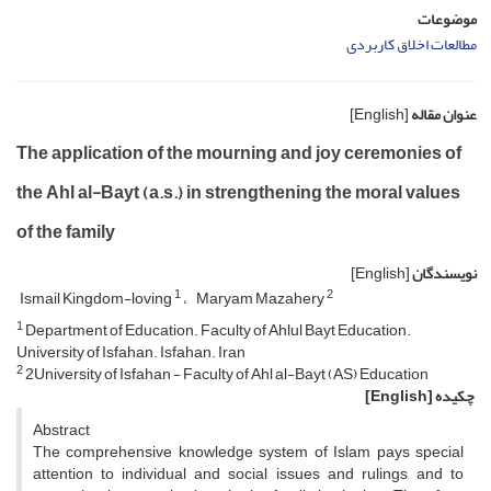
موضوعات
مطالعات اخلاق کاربردی
عنوان مقاله
[English]
The application of the mourning and joy ceremonies of
the Ahl al-Bayt (a.s.) in strengthening the moral values ​​
of the family
نویسندگان
[English]
1
2
Ismail Kingdom-loving
Maryam Mazahery
1
Department of Education. Faculty of Ahlul Bayt Education.
University of Isfahan. Isfahan. Iran
2
2University of Isfahan - Faculty of Ahl al-Bayt (AS) Education
چکیده
[English]
Abstract
The comprehensive knowledge system of Islam pays special
attention to individual and social issues and rulings, and to