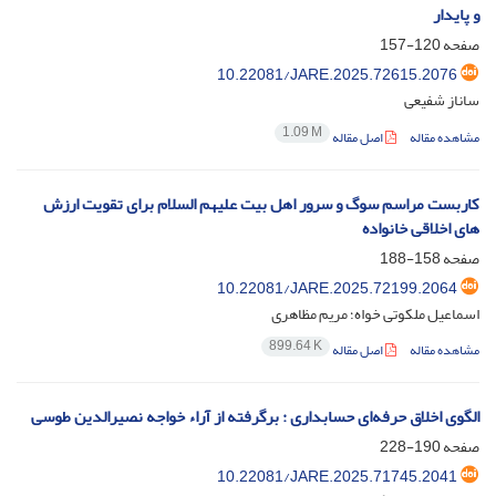
و پایدار
صفحه
120-157
10.22081/JARE.2025.72615.2076
ساناز شفیعی
1.09 M
مشاهده مقاله
اصل مقاله
کاربست مراسم سوگ و سرور اهل بیت علیهم السلام برای تقویت ارزش
های اخلاقی خانواده
صفحه
158-188
10.22081/JARE.2025.72199.2064
اسماعیل ملکوتی خواه؛ مریم مظاهری
899.64 K
مشاهده مقاله
اصل مقاله
الگوی اخلاق حرفه‌ای حسابداری : برگرفته از آراء خواجه نصیرالدین طوسی
صفحه
190-228
10.22081/JARE.2025.71745.2041