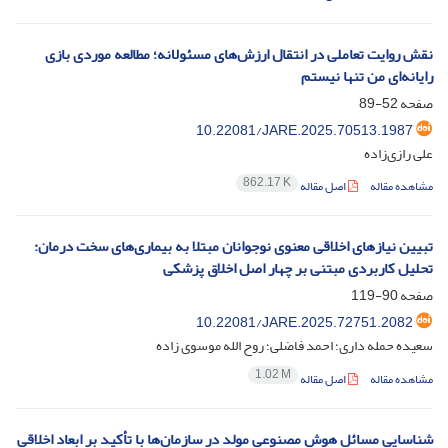
نقش روایت تعاملی در انتقال ارزش‌های مسئولانه؛ مطالعه موردی بازی
رایانه‌ای من تنها نیستم
صفحه
52-89
10.22081/JARE.2025.70513.1987
علی رازی‌زاده
862.17 K
مشاهده مقاله
اصل مقاله
تبیین نیازهای اخلاقی معنوی نوجوانان مبتلا به بیماری‌های سخت درمان:
تحلیل کاربردی مبتنی بر چهار اصل اخلاق پزشکی
صفحه
90-119
10.22081/JARE.2025.72751.2082
سعیده حمله داری؛ احمد فاضلی؛ روح الله موسوی زاده
1.02 M
مشاهده مقاله
اصل مقاله
شناسایی مسائل هوش مصنوعی مولد در سازمان‌ها با تأکید بر ابعاد اخلاقی