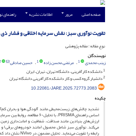
صفحه اصلی
مرور
اطلاعات نشریه
راهنمای ن
تقویت نوآوری سبز: نقش سرمایه اخلاقی و فشار ذی 
نوع مقاله : مقاله پژوهشی
نویسندگان
2
1
1
زینب محمدی
مرتضی محسن زاده
حسین صادقی
1
دانشکده کارآفرینی، دانشگاه تهران، تهران، ایران
2
دانشیار گروه کسب و کار دانشکده کارآفرینی دانشگاه تهران
10.22081/JARE.2025.72773.2083
چکیده
تشدید چالش‌های زیست‌محیطی مانند آلودگی هوا و بحران کم‌آبی
اساس راهنمای PRISMA، با تحلیل 
می‌کند. نوآوری سبز شامل محصول (مانند خودروهای برقی) و فرآی