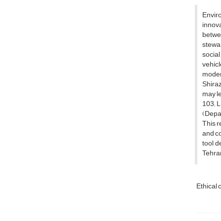
Enviro
innova
betwee
stewar
social
vehicl
modera
Shiraz
may le
103; L
(Depa
This r
and co
tool d
Tehran
Ethical 