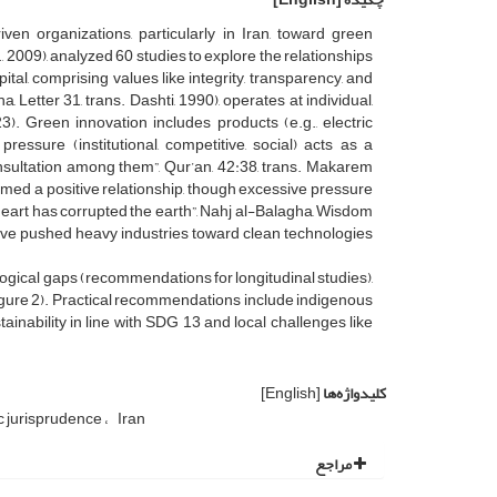
ven organizations, particularly in Iran, toward green
 2009), analyzed 60 studies to explore the relationships
tal, comprising values like integrity, transparency, and
 Letter 31, trans. Dashti, 1990), operates at individual,
23). Green innovation includes products (e.g., electric
ressure (institutional, competitive, social) acts as a
onsultation among them”, Qur’an, 42:38, trans. Makarem
irmed a positive relationship, though excessive pressure
heart has corrupted the earth”, Nahj al-Balagha, Wisdom
 have pushed heavy industries toward clean technologies
ogical gaps (recommendations for longitudinal studies),
gure 2). Practical recommendations include indigenous
ainability in line with SDG 13 and local challenges like
کلیدواژه‌ها
[English]
c jurisprudence
Iran
مراجع