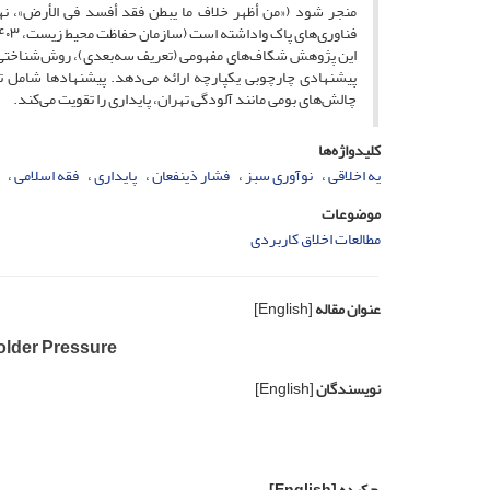
فناوری‌های پاک واداشته است (سازمان حفاظت محیط زیست، ۱۴۰۳).
این پژوهش شکاف‌های مفهومی (تعریف سه‌بعدی)، روش‌شناختی (پی
پیشنهادی چارچوبی یکپارچه ارائه می‌دهد. پیشنهادها شامل ت
چالش‌های بومی مانند آلودگی تهران، پایداری را تقویت می‌کند.
کلیدواژه‌ها
یه اخلاقی
نوآوری سبز
فشار ذینفعان
پایداری
فقه اسلامی
موضوعات
مطالعات اخلاق کاربردی
عنوان مقاله
[English]
holder Pressure
نویسندگان
[English]
چکیده
[English]