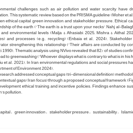
nmental challenges, such as air pollution and water scarcity, have dri
tion. This systematic review, based on the PRISMA guideline (Moher et al.,
n ethical capital, green innovation, and stakeholder pressure. Ethical capi
dship of the earth (“The earth is a trust upon your necks”, Nahj al-Balagha,
, and environmental levels (Malja & Afrasiabi, 2025; Mishra & Aithal, 20
es) and processes (e.g., recycling) (Enbaia et al., 2024). Stakeholder p
tor, strengthening this relationship (“Their affairs are conducted by c
i, 1990). Thematic analysis using NVivo revealed that 82% of studies conf
ad to greenwashing (“Whoever displays what is contrary to what is in his 
iu et al., 2021). In Iran, environmental regulations and social pressures
rtment of Environment, 2024).
esearch addressed conceptual gaps (tri-dimensional definition), methodol
ntextual gaps (Iran focus) through a proposed conceptual framework (Fi
evelopment, ethical training, and incentive policies. Findings enhance sust
’s pollution.
capital
green innovation
stakeholder pressure
sustainability
Islami