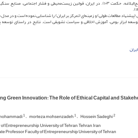
منجر شود («من أظهر خلاف ما یبطن فقد أفسد فی الأرض»، نهج‌البلاغه، حکمت ۱۰۳). در ایران، قوانین زیست‌محیطی و فشار اجتماعی، صنا
شنهاد مطالعات طولی) و زمینه‌ای (تمرکز بر ایران) را شناسایی نموده است و در مدل 
وسعه ابزار بومی، آموزش اخلاقی و سیاست تشویقی است. نتایج در راستای توسعه پا
ایران
ng Green Innovation: The Role of Ethical Capital and Stake
1
1
2
 mohammadi
morteza mohsenzadeh
Hossein Sadeghi
of Entrepreneurship, University of Tehran, Tehran, Iran
te Professor Faculty of Entrepreneurship University of Tehran