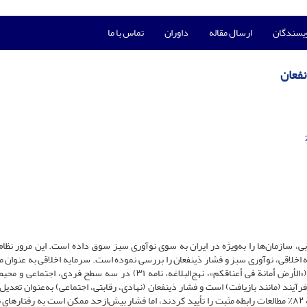
ویسندگان
ارسال مقاله
داوران
تماس با ما
نفعان
، سازمان‌ها را به‌ویژه در ایران به سوی نوآوری سبز سوق داده است. این مرور نظام‌
۶۰ مطالعه، روابط بین سرمایه اخلاقی، نوآوری سبز و فشار ذینفعان را بررسی نموده است. سرمایه اخلاقی به عنوا
ارزش‌های بنیادین مانند صداقت، شفافیت و امانت‌داری زمین («الأرض أمانة فی أعناقکم»، نهج‌البلاغه، نامه ۳۱) در سه سطح فرد
ند (مانند بازیافت) است و فشار ذینفعان (نهادی، رقابتی، اجتماعی) به‌عنوان تعدیل‌گ
رابطه را تقویت می‌نماید. تحلیل مضمون در NVivo نشان داد که ۸۲٪ مطالعات رابطه مثبت را تأیید کردند، اما فشار بیش‌ازحد ممکن است به رفتا