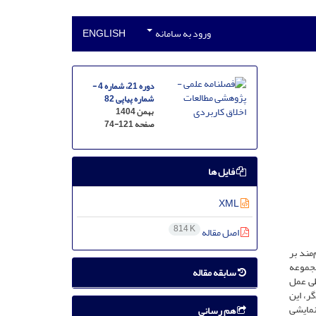
ورود به سامانه
ENGLISH
دوره 21، شماره 4 -
شماره پیاپی 82
بهمن 1404
صفحه
74-121
فایل ها
XML
814 K
اصل مقاله
مند بر
ن مجموعه
سابقه مقاله
ی، اجتماعی و محیطی عمل
ر، این
رهای نمایشی
هم رسانی