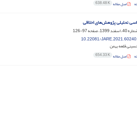
638.48 K
ه
اصل مقاله
سی تحلیلی پژوهش‌های اخلاقی
97-126
10.22081/JARE.2021.60240
حسینی قلعه بهمن
654.33 K
ه
اصل مقاله