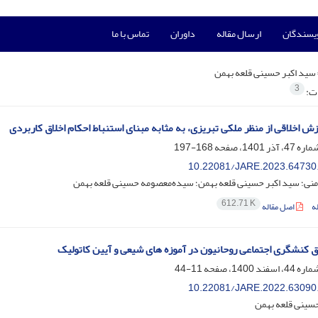
ویسندگان
ارسال مقاله
داوران
تماس با ما
سید اکبر حسینی قلعه بهمن
3
ات:
ش اخلاقی از منظر ملکی تبریزی، به مثابه مبنای استنباط احکام اخلاق کاربردی
168-197
10.22081/JARE.2023.64730
منی؛ سید اکبر حسینی قلعه بهمن؛ سیده‌معصومه حسینی قلعه بهمن
612.71 K
ه
اصل مقاله
ق کنشگری اجتماعی روحانیون در آموزه های شیعی و آیین کاتولیک
11-44
10.22081/JARE.2022.63090
حسینی قلعه بهمن